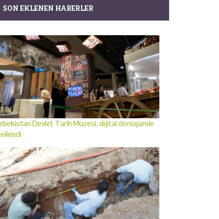
SON EKLENEN HABERLER
bekistan Devlet Tarih Müzesi, dijital dönüşümle
nilendi