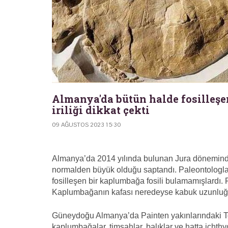
Almanya'da bütün halde fosilleşe
iriliği dikkat çekti
09 AĞUSTOS 2023 15:30
Almanya’da 2014 yılında bulunan Jura döneminde
normalden büyük olduğu saptandı. Paleontologla
fosilleşen bir kaplumbağa fosili bulamamışlardı. F
Kaplumbağanın kafası neredeyse kabuk uzunluğu
Güneydoğu Almanya’da Painten yakınlarındaki Torl
kaplumbağalar, timsahlar, balıklar ve hatta ichth