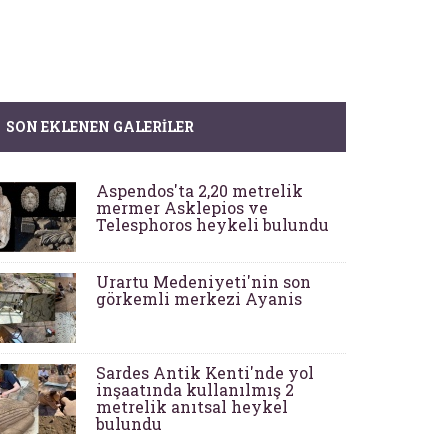
SON EKLENEN GALERILER
Aspendos'ta 2,20 metrelik
mermer Asklepios ve
Telesphoros heykeli bulundu
Urartu Medeniyeti'nin son
görkemli merkezi Ayanis
Sardes Antik Kenti'nde yol
inşaatında kullanılmış 2
metrelik anıtsal heykel
bulundu