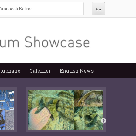
ra:
tüphane
Galeriler
English News