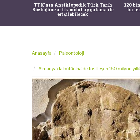
nrısı
TTK'nın Ansiklopedik Türk Tarih
120 bin
horos'un
Sözlüğüne artık mobil uygulama ile
türle
du
erişilebilecek
Anasayfa
Paleontoloji
Almanya'da bütün halde fosilleşen 150 milyon yıllı