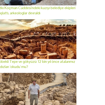
tkı Koçman Caddesi'ndeki kazıyı belediye ekipleri
şlattı, arkeologlar devraldı
bekli Tepe ve gökyüzü: 12 bin yıl önce atalarımız
ldızları 'okudu' mu?