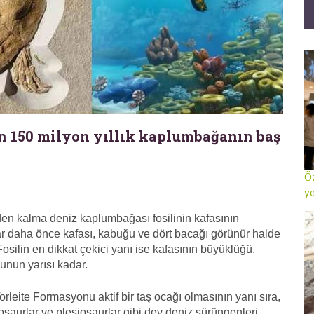
n 150 milyon yıllık kaplumbağanın baş
Öz
ye
n kalma deniz kaplumbağası fosilinin kafasının
r daha önce kafası, kabuğu ve dört bacağı görünür halde
osilin en dikkat çekici yanı ise kafasının büyüklüğü.
nun yarısı kadar.
eite Formasyonu aktif bir taş ocağı olmasının yanı sıra,
yosaurlar ve plesiosaurlar gibi dev deniz sürüngenleri