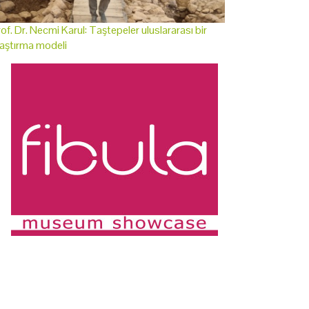
of. Dr. Necmi Karul: Taştepeler uluslararası bir
aştırma modeli