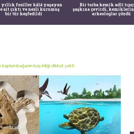
 yıllık fosiller hâlâ yaşayan
Bir torba kemik adli tıpç
re ait çıktı ve nesli kurumuş
şaşkına çevirdi, kemiklerin
bir tür keşfedildi
arkeologlar çözdü
k kaplumbağanın baş iriliği dikkat çekti