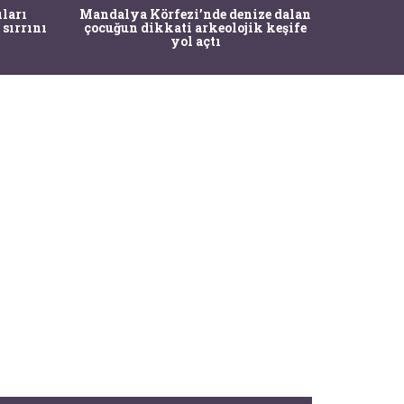
İstanbul
ıları
Mandalya Körfezi’nde denize dalan
Pasapo
 sırrını
çocuğun dikkati arkeolojik keşife
yol açtı