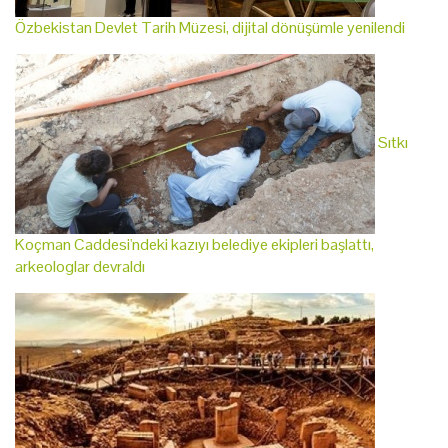
Özbekistan Devlet Tarih Müzesi, dijital dönüşümle yenilendi
Sıtkı
Koçman Caddesi'ndeki kazıyı belediye ekipleri başlattı,
arkeologlar devraldı