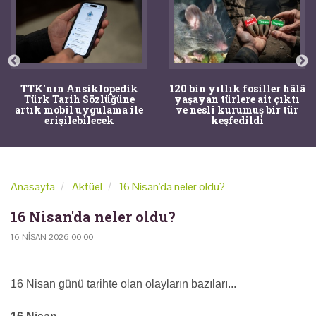
TTK'nın Ansiklopedik
120 bin yıllık fosiller hâlâ
Türk Tarih Sözlüğüne
yaşayan türlere ait çıktı
artık mobil uygulama ile
ve nesli kurumuş bir tür
erişilebilecek
keşfedildi
Anasayfa
Aktüel
16 Nisan'da neler oldu?
16 Nisan'da neler oldu?
16 NISAN 2026 00:00
16 Nisan günü tarihte olan olayların bazıları...