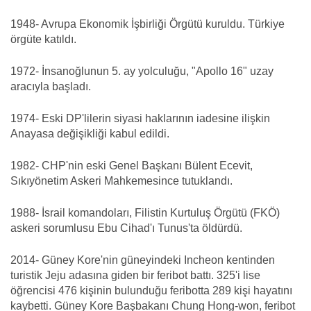
1948- Avrupa Ekonomik İşbirliği Örgütü kuruldu. Türkiye
örgüte katıldı.
1972- İnsanoğlunun 5. ay yolculuğu, "Apollo 16" uzay
aracıyla başladı.
1974- Eski DP'lilerin siyasi haklarının iadesine ilişkin
Anayasa değişikliği kabul edildi.
1982- CHP'nin eski Genel Başkanı Bülent Ecevit,
Sıkıyönetim Askeri Mahkemesince tutuklandı.
1988- İsrail komandoları, Filistin Kurtuluş Örgütü (FKÖ)
askeri sorumlusu Ebu Cihad'ı Tunus'ta öldürdü.
2014- Güney Kore'nin güneyindeki Incheon kentinden
turistik Jeju adasına giden bir feribot battı. 325'i lise
öğrencisi 476 kişinin bulunduğu feribotta 289 kişi hayatını
kaybetti. Güney Kore Başbakanı Chung Hong-won, feribot