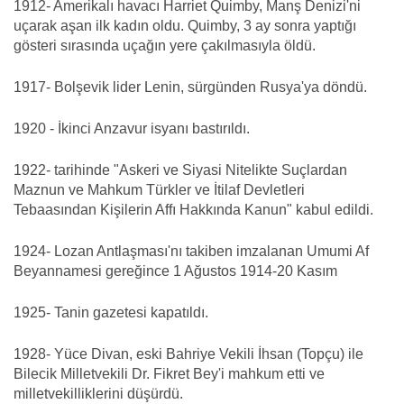
1912- Amerikalı havacı Harriet Quimby, Manş Denizi'ni
uçarak aşan ilk kadın oldu. Quimby, 3 ay sonra yaptığı
gösteri sırasında uçağın yere çakılmasıyla öldü.
1917- Bolşevik lider Lenin, sürgünden Rusya'ya döndü.
1920 - İkinci Anzavur isyanı bastırıldı.
1922- tarihinde "Askeri ve Siyasi Nitelikte Suçlardan
Maznun ve Mahkum Türkler ve İtilaf Devletleri
Tebaasından Kişilerin Affı Hakkında Kanun" kabul edildi.
1924- Lozan Antlaşması'nı takiben imzalanan Umumi Af
Beyannamesi gereğince 1 Ağustos 1914-20 Kasım
1925- Tanin gazetesi kapatıldı.
1928- Yüce Divan, eski Bahriye Vekili İhsan (Topçu) ile
Bilecik Milletvekili Dr. Fikret Bey'i mahkum etti ve
milletvekilliklerini düşürdü.