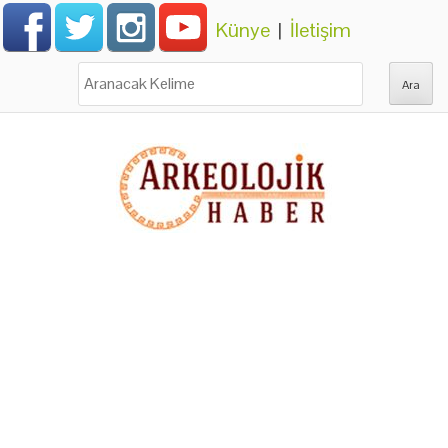
Künye
|
İletişim
Ara: