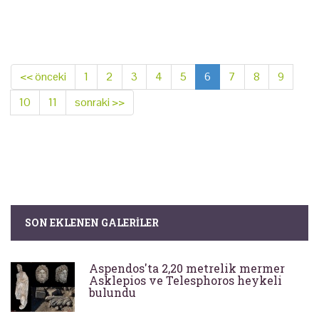
<< önceki
1
2
3
4
5
6
7
8
9
10
11
sonraki >>
SON EKLENEN GALERILER
Aspendos'ta 2,20 metrelik mermer
Asklepios ve Telesphoros heykeli
bulundu