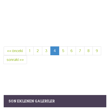
<< önceki
1
2
3
4
5
6
7
8
9
sonraki >>
SON EKLENEN GALERILER