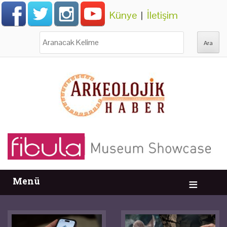
Künye
|
İletişim
Ara:
Menü