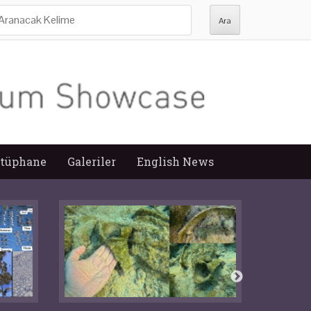
ra:
tüphane
Galeriler
English News