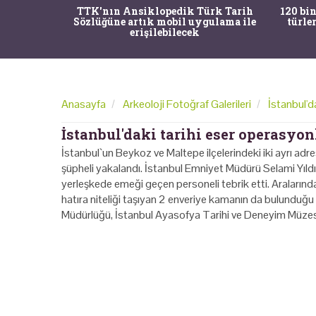
nrısı
TTK'nın Ansiklopedik Türk Tarih
120 bin
horos'un
Sözlüğüne artık mobil uygulama ile
türle
du
erişilebilecek
Anasayfa
Arkeoloji Fotoğraf Galerileri
İstanbul'd
İstanbul'daki tarihi eser operasyonl
İstanbul`un Beykoz ve Maltepe ilçelerindeki iki ayrı adre
şüpheli yakalandı. İstanbul Emniyet Müdürü Selami Yıldız
yerleşkede emeği geçen personeli tebrik etti. Aralarınd
hatıra niteliği taşıyan 2 enveriye kamanın da bulunduğu
Müdürlüğü, İstanbul Ayasofya Tarihi ve Deneyim Müzesi 