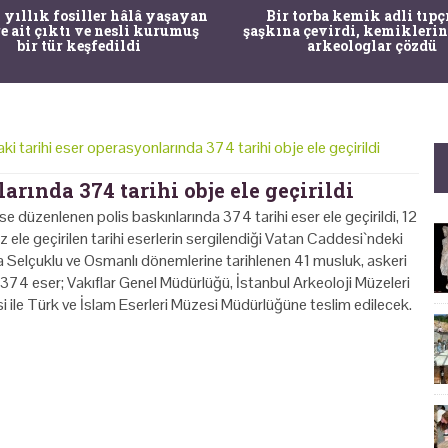
 yıllık fosiller hâlâ yaşayan
Bir torba kemik adli tıpç
re ait çıktı ve nesli kurumuş
şaşkına çevirdi, kemiklerin
bir tür keşfedildi
arkeologlar çözdü
aki tarihi eser operasyonlarında 374 tarihi obje ele geçirildi
arında 374 tarihi obje ele geçirildi
se düzenlenen polis baskınlarında 374 tarihi eser ele geçirildi, 12
 ele geçirilen tarihi eserlerin sergilendiği Vatan Caddesi`ndeki
a Selçuklu ve Osmanlı dönemlerine tarihlenen 41 musluk, ⁠askeri
 374 eser; Vakıflar Genel Müdürlüğü, İstanbul Arkeoloji Müzeleri
ile Türk ve İslam Eserleri Müzesi Müdürlüğüne teslim edilecek.