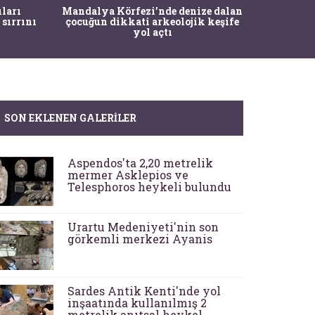
İstanbul
ıları
Mandalya Körfezi’nde denize dalan
Pasapo
 sırrını
çocuğun dikkati arkeolojik keşife
yol açtı
SON EKLENEN GALERILER
Aspendos'ta 2,20 metrelik
mermer Asklepios ve
Telesphoros heykeli bulundu
Urartu Medeniyeti'nin son
görkemli merkezi Ayanis
Sardes Antik Kenti'nde yol
inşaatında kullanılmış 2
metrelik anıtsal heykel