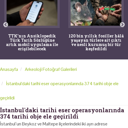
TTK'nın Ansiklopedik
120 bin yıllık fosiller hâlâ
Türk Tarih Sözlüğüne
yaşayan türlere ait çıktı
artık mobil uygulama ile
ve nesli kurumuş bir tür
erişilebilecek
keşfedildi
Anasayfa
Arkeoloji Fotoğraf Galerileri
İstanbul'daki tarihi eser operasyonlarında 374 tarihi obje ele
geçirildi
İstanbul'daki tarihi eser operasyonlarında
374 tarihi obje ele geçirildi
İstanbul`un Beykoz ve Maltepe ilçelerindeki iki ayrı adrese