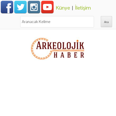
Künye
|
İletişim
Ara: