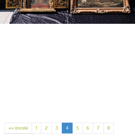
<< önceki
1
2
3
4
5
6
7
8