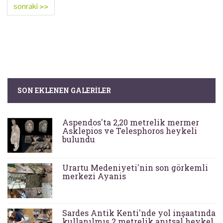
sonraki >>
SON EKLENEN GALERILER
Aspendos'ta 2,20 metrelik mermer
Asklepios ve Telesphoros heykeli
bulundu
Urartu Medeniyeti'nin son görkemli
merkezi Ayanis
Sardes Antik Kenti'nde yol inşaatında
kullanılmış 2 metrelik anıtsal heykel