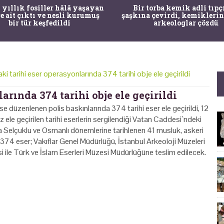
 yıllık fosiller hâlâ yaşayan
Bir torba kemik adli tıpç
re ait çıktı ve nesli kurumuş
şaşkına çevirdi, kemiklerin
bir tür keşfedildi
arkeologlar çözdü
aki tarihi eser operasyonlarında 374 tarihi obje ele geçirildi
arında 374 tarihi obje ele geçirildi
se düzenlenen polis baskınlarında 374 tarihi eser ele geçirildi, 12
 ele geçirilen tarihi eserlerin sergilendiği Vatan Caddesi`ndeki
a Selçuklu ve Osmanlı dönemlerine tarihlenen 41 musluk, ⁠askeri
 374 eser; Vakıflar Genel Müdürlüğü, İstanbul Arkeoloji Müzeleri
ile Türk ve İslam Eserleri Müzesi Müdürlüğüne teslim edilecek.