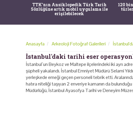
nrısı
TTK'nın Ansiklopedik Türk Tarih
120 bin
horos'un
Sözlüğüne artık mobil uygulama ile
türle
du
erişilebilecek
Anasayfa
Arkeoloji Fotoğraf Galerileri
İstanbul'd
İstanbul'daki tarihi eser operasyonl
İstanbul`un Beykoz ve Maltepe ilçelerindeki iki ayrı adre
şüpheli yakalandı. İstanbul Emniyet Müdürü Selami Yıldız
yerleşkede emeği geçen personeli tebrik etti. Aralarınd
hatıra niteliği taşıyan 2 enveriye kamanın da bulunduğu
Müdürlüğü, İstanbul Ayasofya Tarihi ve Deneyim Müzesi 