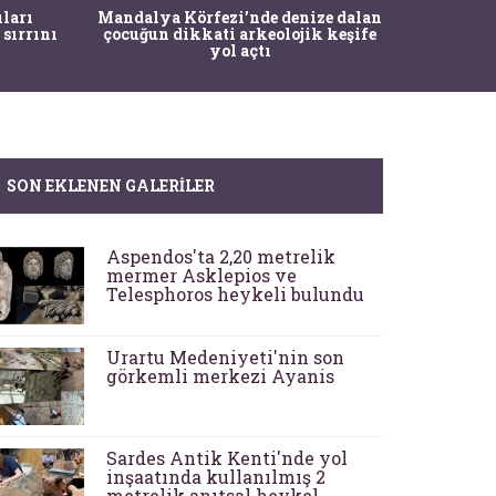
İstanbul
ıları
Mandalya Körfezi’nde denize dalan
Pasapo
 sırrını
çocuğun dikkati arkeolojik keşife
yol açtı
SON EKLENEN GALERILER
Aspendos'ta 2,20 metrelik
mermer Asklepios ve
Telesphoros heykeli bulundu
Urartu Medeniyeti'nin son
görkemli merkezi Ayanis
Sardes Antik Kenti'nde yol
inşaatında kullanılmış 2
metrelik anıtsal heykel