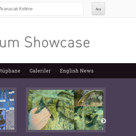
ra:
tüphane
Galeriler
English News