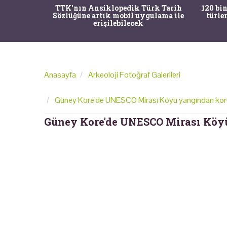
nrısı
TTK'nın Ansiklopedik Türk Tarih
120 bin
horos'un
Sözlüğüne artık mobil uygulama ile
türle
du
erişilebilecek
Anasayfa
Arkeoloji Fotoğraf Galerileri
Güney Kore'de UNESCO Mirası Köyü yangından kor
Güney Kore'de UNESCO Mirası Köy