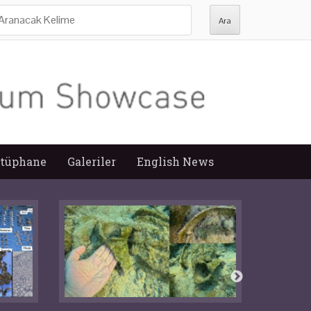
ra:
tüphane
Galeriler
English News