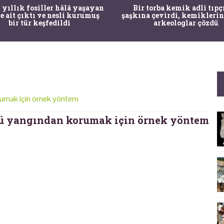
 yıllık fosiller hâlâ yaşayan
Bir torba kemik adli tıpç
re ait çıktı ve nesli kurumuş
şaşkına çevirdi, kemiklerin
bir tür keşfedildi
arkeologlar çözdü
umak için örnek yöntem
ü yangından korumak için örnek yöntem