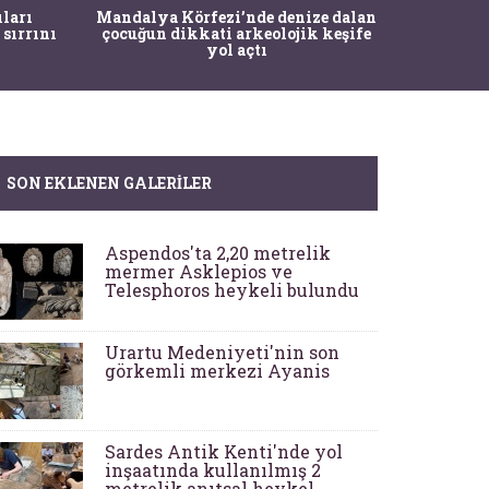
İstanbul
ıları
Mandalya Körfezi’nde denize dalan
Pasapo
 sırrını
çocuğun dikkati arkeolojik keşife
yol açtı
SON EKLENEN GALERILER
Aspendos'ta 2,20 metrelik
mermer Asklepios ve
Telesphoros heykeli bulundu
Urartu Medeniyeti'nin son
görkemli merkezi Ayanis
Sardes Antik Kenti'nde yol
inşaatında kullanılmış 2
metrelik anıtsal heykel