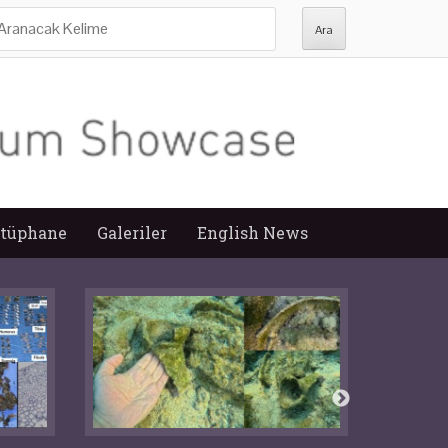
ra:
tüphane
Galeriler
English News