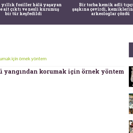
 yıllık fosiller hâlâ yaşayan
Bir torba kemik adli tıpç
re ait çıktı ve nesli kurumuş
şaşkına çevirdi, kemiklerin
bir tür keşfedildi
arkeologlar çözdü
umak için örnek yöntem
ü yangından korumak için örnek yöntem