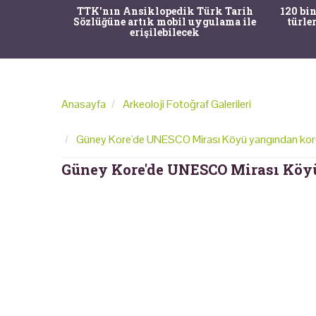
nrısı
TTK'nın Ansiklopedik Türk Tarih
120 bin
horos'un
Sözlüğüne artık mobil uygulama ile
türle
du
erişilebilecek
Anasayfa
Arkeoloji Fotoğraf Galerileri
Güney Kore'de UNESCO Mirası Köyü yangından kor
Güney Kore'de UNESCO Mirası Köy