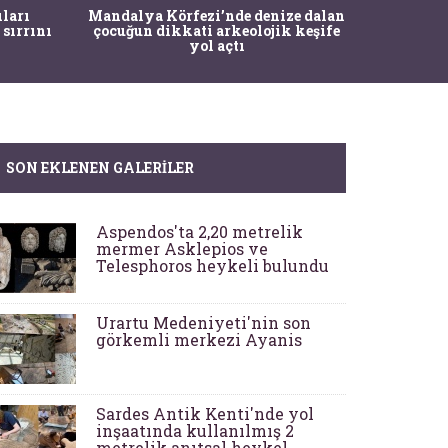
İstanbul
ıları
Mandalya Körfezi’nde denize dalan
Pasapo
 sırrını
çocuğun dikkati arkeolojik keşife
yol açtı
SON EKLENEN GALERILER
Aspendos'ta 2,20 metrelik
mermer Asklepios ve
Telesphoros heykeli bulundu
Urartu Medeniyeti'nin son
görkemli merkezi Ayanis
Sardes Antik Kenti'nde yol
inşaatında kullanılmış 2
metrelik anıtsal heykel