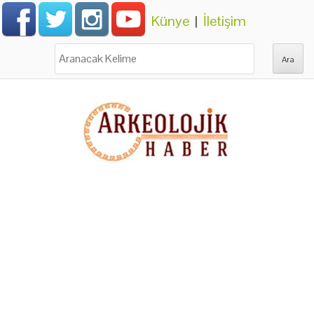
Künye
|
İletişim
Ara: