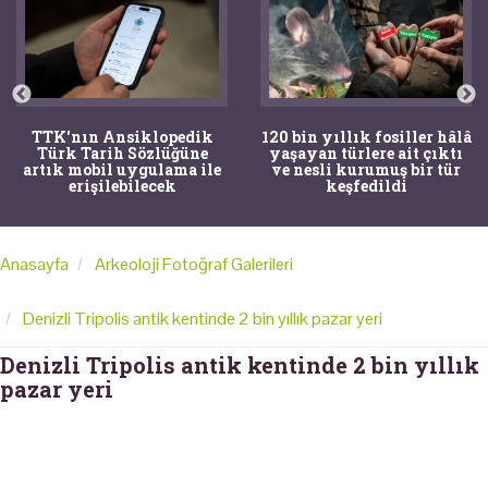
TTK'nın Ansiklopedik
120 bin yıllık fosiller hâlâ
Türk Tarih Sözlüğüne
yaşayan türlere ait çıktı
artık mobil uygulama ile
ve nesli kurumuş bir tür
erişilebilecek
keşfedildi
Anasayfa
Arkeoloji Fotoğraf Galerileri
Denizli Tripolis antik kentinde 2 bin yıllık pazar yeri
Denizli Tripolis antik kentinde 2 bin yıllık
pazar yeri