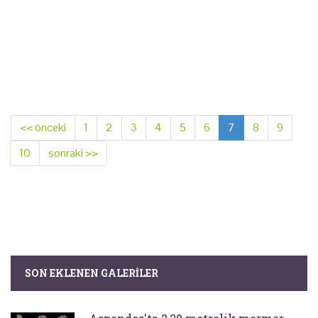
<< önceki
1
2
3
4
5
6
7
8
9
10
sonraki >>
SON EKLENEN GALERILER