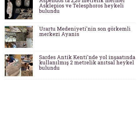
Aspendos'ta 2,20 metrelik mermer
Asklepios ve Telesphoros heykeli
bulundu
Urartu Medeniyeti'nin son görkemli
merkezi Ayanis
Sardes Antik Kenti'nde yol inşaatında
kullanılmış 2 metrelik anıtsal heykel
bulundu