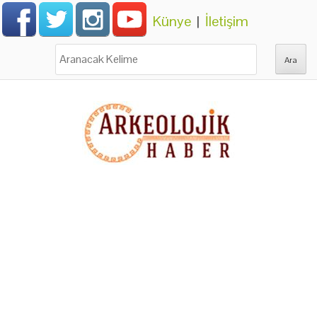
Künye
|
İletişim
Ara: