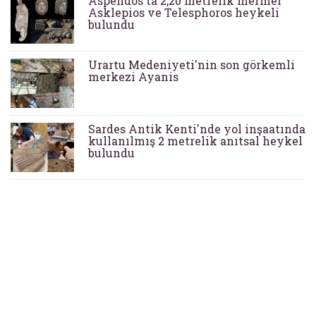
Aspendos'ta 2,20 metrelik mermer
Asklepios ve Telesphoros heykeli
bulundu
Urartu Medeniyeti'nin son görkemli
merkezi Ayanis
Sardes Antik Kenti'nde yol inşaatında
kullanılmış 2 metrelik anıtsal heykel
bulundu