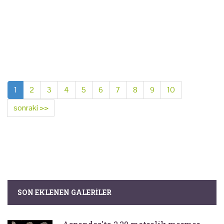
1
2
3
4
5
6
7
8
9
10
sonraki >>
SON EKLENEN GALERILER