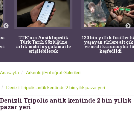
TTK'nın Ansiklopedik
120 bin yıllık fosiller hâlâ
Türk Tarih Sözlüğüne
yaşayan türlere ait çıktı
artık mobil uygulama ile
ve nesli kurumuş bir tür
erişilebilecek
keşfedildi
Anasayfa
Arkeoloji Fotoğraf Galerileri
Denizli Tripolis antik kentinde 2 bin yıllık pazar yeri
Denizli Tripolis antik kentinde 2 bin yıllık
pazar yeri