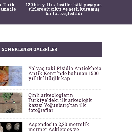
Bir to
k Tarih
120 bin yıllık fosiller hâlâ yaşayan
şaşkına ç
ama ile
türlere ait çıktı ve nesli kurumuş
bir tür keşfedildi
SON EKLENEN GALERILER
Yalvaç'taki Pisidia Antiokheia
Antik Kenti'nde bulunan 1500
yıllık litürjik kap
Çinli arkeologların
Türkiye'deki ilk arkeolojik
kazısı Yoğunburç'tan ilk
fotoğraflar
Aspendos'ta 2,20 metrelik
mermer Asklepios ve