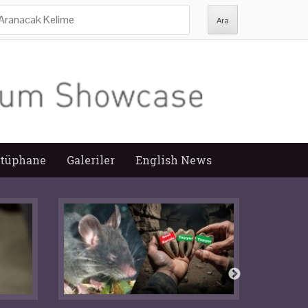
ra:
tüphane
Galeriler
English News