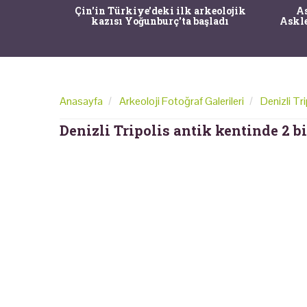
00 yıllık
Çin'in Türkiye'deki ilk arkeolojik
As
 eşsiz bir
kazısı Yoğunburç'ta başladı
Askle
Anasayfa
Arkeoloji Fotoğraf Galerileri
Denizli Tri
Denizli Tripolis antik kentinde 2 bi