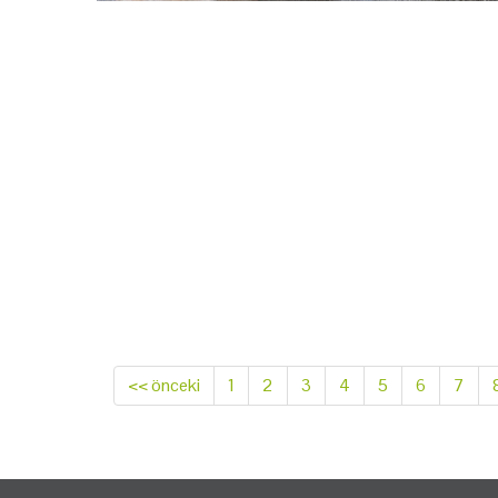
<< önceki
1
2
3
4
5
6
7