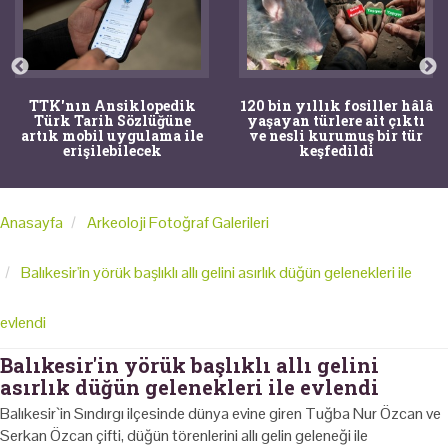
TTK'nın Ansiklopedik
120 bin yıllık fosiller hâlâ
Türk Tarih Sözlüğüne
yaşayan türlere ait çıktı
artık mobil uygulama ile
ve nesli kurumuş bir tür
erişilebilecek
keşfedildi
Anasayfa
Arkeoloji Fotoğraf Galerileri
Balıkesir'in yörük başlıklı allı gelini asırlık düğün gelenekleri ile
evlendi
Balıkesir'in yörük başlıklı allı gelini
asırlık düğün gelenekleri ile evlendi
Balıkesir`in Sındırgı ilçesinde dünya evine giren Tuğba Nur Özcan ve
Serkan Özcan çifti, düğün törenlerini allı gelin geleneği ile