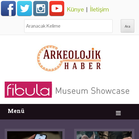
Künye
|
İletişim
Ara:
Menü