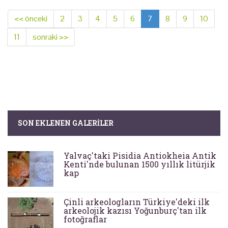
<< önceki
2
3
4
5
6
7
8
9
10
11
sonraki >>
SON EKLENEN GALERILER
Yalvaç'taki Pisidia Antiokheia Antik
Kenti'nde bulunan 1500 yıllık litürjik
kap
Çinli arkeologların Türkiye'deki ilk
arkeolojik kazısı Yoğunburç'tan ilk
fotoğraflar