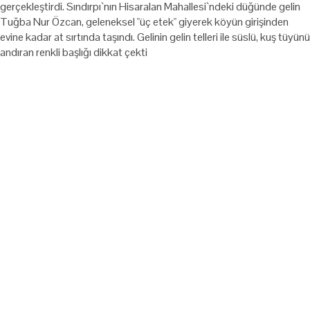
gerçekleştirdi. Sındırpı`nın Hisaralan Mahallesi`ndeki düğünde gelin
Tuğba Nur Özcan, geleneksel "üç etek" giyerek köyün girişinden
evine kadar at sırtında taşındı. Gelinin gelin telleri ile süslü, kuş tüyünü
andıran renkli başlığı dikkat çekti