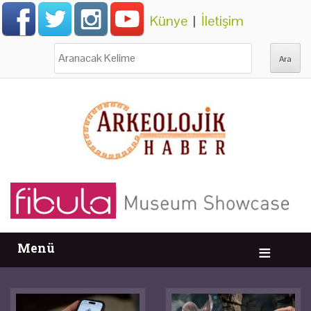
Künye
|
İletişim
Ara:
Menü