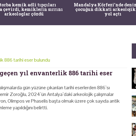
 torba kemik adli tıpçıları
Mandalya Körfezi’nde deniz
a çevirdi, kemiklerin sırrını
çocuğun dikkati arkeolojik
arkeologlar çözdü
yol açtı
lik 886 tarihi eser bulundu
geçen yıl envanterlik 886 tarihi eser
ışmalarda gün yüzüne çıkarılan tarihi eserlerden 886`sı
demir Zoroğlu, 2024`ün Antalya`daki arkeolojik çalışmalar
llyon, Olimpos ve Phaselis başta olmak üzere çok sayıda antik
eme yapıldığını belirtti.