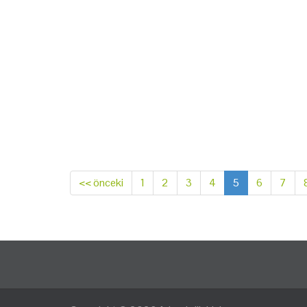
<< önceki
1
2
3
4
5
6
7