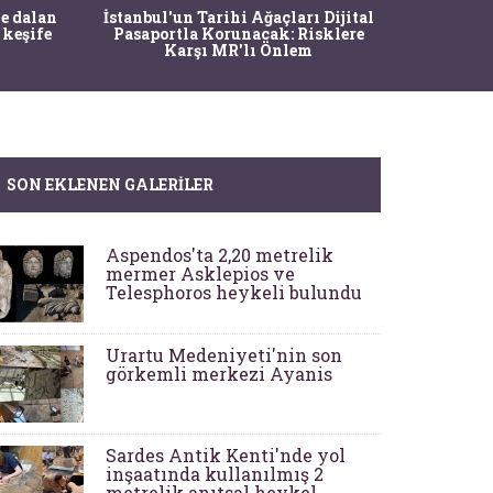
Ma
e dalan
İstanbul'un Tarihi Ağaçları Dijital
Operasy
 keşife
Pasaportla Korunacak: Risklere
M
Karşı MR'lı Önlem
SON EKLENEN GALERILER
Aspendos'ta 2,20 metrelik
mermer Asklepios ve
Telesphoros heykeli bulundu
Urartu Medeniyeti'nin son
görkemli merkezi Ayanis
Sardes Antik Kenti'nde yol
inşaatında kullanılmış 2
metrelik anıtsal heykel