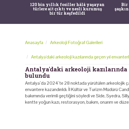
ürk Tarih
120 bin yıllık fosiller hâlâ yaşayan
Bir
gulama ile
türlere ait çıktı ve nesli kurumuş
şaşkın
bir tür keşfedildi
Anasayfa
Arkeoloji Fotoğraf Galerileri
Antalya'daki arkeoloji kazılarında geçen yıl envanter
Antalya'daki arkeoloji kazılarında 
bulundu
Antalya`da 2024`te 28 noktada yürütülen arkeolojik çal
envantere kazandırıldı. İl Kültür ve Turizm Müdürü Can
bakımında verimli geçtiğini söyledi ve Side, Syedra, Si
kentte yoğun kazı, restorasyon, bakım, onarım ve düzenl