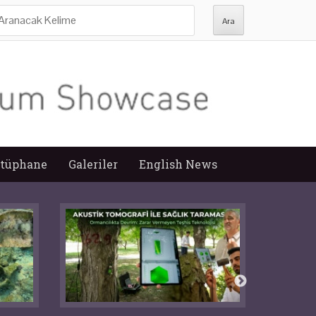
ra:
tüphane
Galeriler
English News