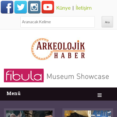
Künye
|
İletişim
Ara:
Menü