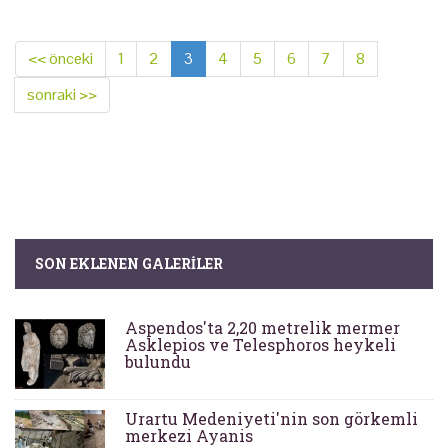
<< önceki
1
2
3
4
5
6
7
8
sonraki >>
SON EKLENEN GALERILER
Aspendos'ta 2,20 metrelik mermer
Asklepios ve Telesphoros heykeli
bulundu
Urartu Medeniyeti'nin son görkemli
merkezi Ayanis