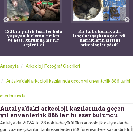
120 bin yıllık fosiller hâlâ
Bir torba kemik adli
yaşayan türlere ait çıktı
tıpçıları şaşkına çevirdi,
ve nesli kurumuş bir tür
kemiklerin sırrını
keşfedildi
arkeologlar çözdü
Anasayfa
Arkeoloji Fotoğraf Galerileri
Antalya'daki arkeoloji kazılarında geçen yıl envanterlik 886 tarihi
eser bulundu
Antalya'daki arkeoloji kazılarında geçen
yıl envanterlik 886 tarihi eser bulundu
Antalya`da 2024`te 28 noktada yürütülen arkeolojik çalışmalarda
gün yüzüne çıkarılan tarihi eserlerden 886`sı envantere kazandırıldı. İl