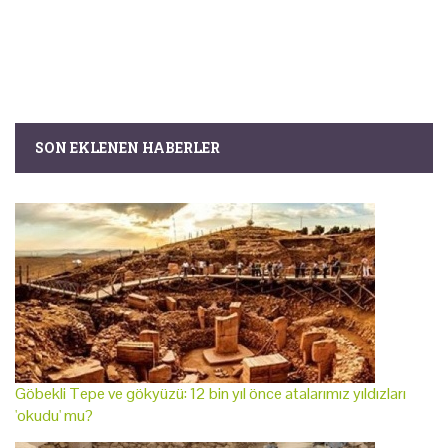
SON EKLENEN HABERLER
Göbekli Tepe ve gökyüzü: 12 bin yıl önce atalarımız yıldızları
'okudu' mu?