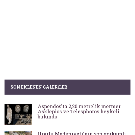
SON EKLENEN GALERILER
Aspendos'ta 2,20 metrelik mermer
Asklepios ve Telesphoros heykeli
bulundu
Urartu Medeniyeti'nin son görkemli