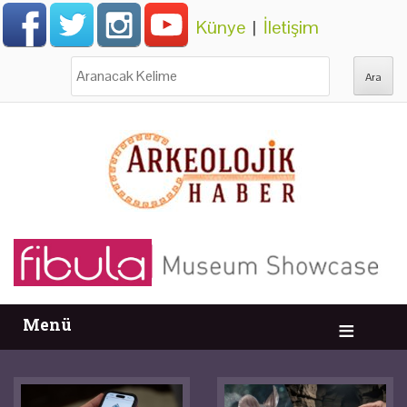
Künye
|
İletişim
Ara:
Menü