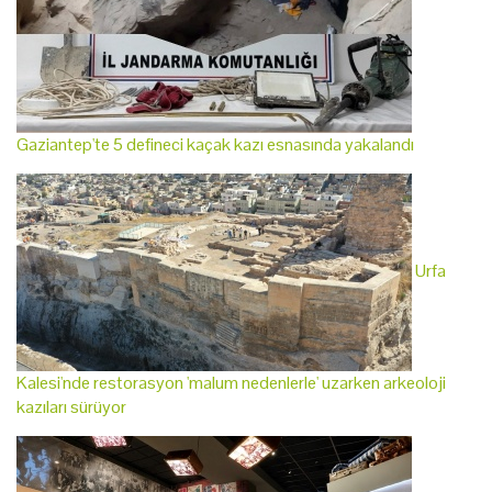
Gaziantep'te 5 defineci kaçak kazı esnasında yakalandı
Urfa
Kalesi'nde restorasyon 'malum nedenlerle' uzarken arkeoloji
kazıları sürüyor