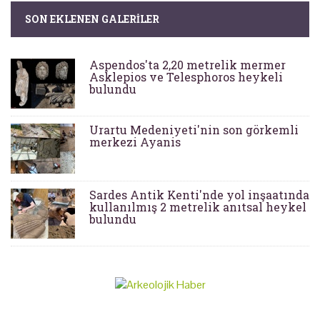
SON EKLENEN GALERILER
Aspendos'ta 2,20 metrelik mermer
Asklepios ve Telesphoros heykeli
bulundu
Urartu Medeniyeti'nin son görkemli
merkezi Ayanis
Sardes Antik Kenti'nde yol inşaatında
kullanılmış 2 metrelik anıtsal heykel
bulundu