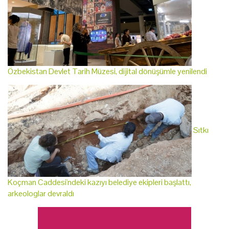
Özbekistan Devlet Tarih Müzesi, dijital dönüşümle yenilendi
Sıtkı
Koçman Caddesi'ndeki kazıyı belediye ekipleri başlattı,
arkeologlar devraldı