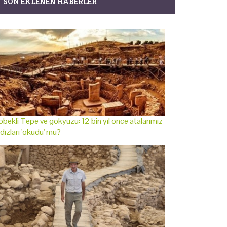
SON EKLENEN HABERLER
bekli Tepe ve gökyüzü: 12 bin yıl önce atalarımız
ldızları 'okudu' mu?