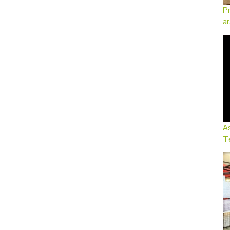
Pr
ar
As
Te