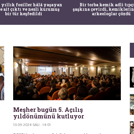
 yıllık fosiller hâlâ yaşayan
Bir torba kemik adli tıpç
re ait çıktı ve nesli kurumuş
şaşkına çevirdi, kemiklerin
bir tür keşfedildi
arkeologlar çözdü
Meşher bugün 5. Açılış
yıldönümünü kutluyor
10.09.2024 SALI - 14:01