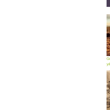
Gö
yı