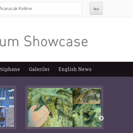
ra:
tüphane
Galeriler
English News