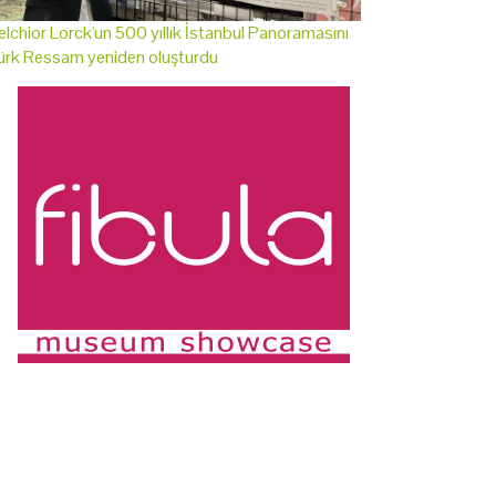
lchior Lorck'un 500 yıllık İstanbul Panoramasını
ürk Ressam yeniden oluşturdu