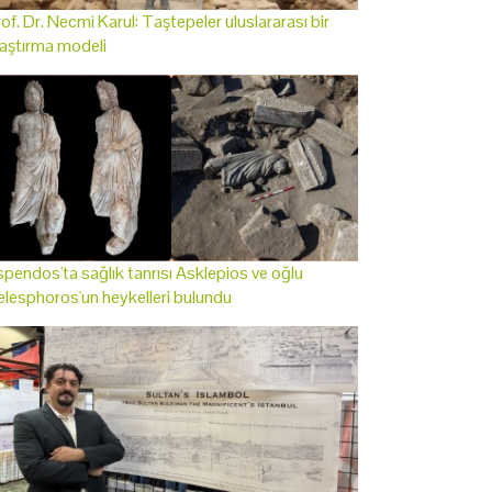
of. Dr. Necmi Karul: Taştepeler uluslararası bir
aştırma modeli
pendos'ta sağlık tanrısı Asklepios ve oğlu
lesphoros'un heykelleri bulundu