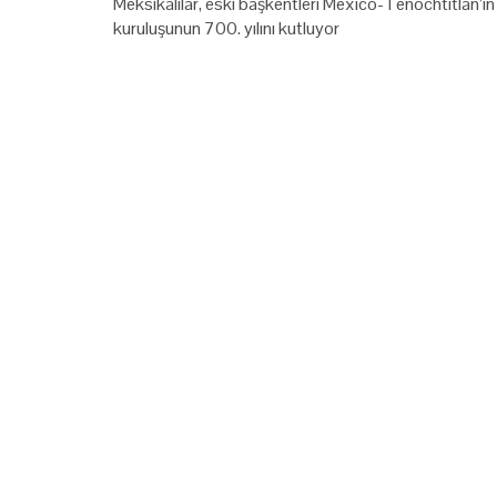
Meksikalılar, eski başkentleri Mexico-Tenochtitlan’ın
kuruluşunun 700. yılını kutluyor