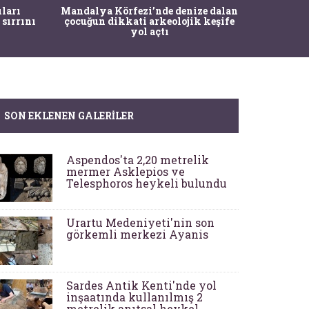
İstanbul
ıları
Mandalya Körfezi’nde denize dalan
Pasapo
 sırrını
çocuğun dikkati arkeolojik keşife
yol açtı
SON EKLENEN GALERILER
Aspendos'ta 2,20 metrelik
mermer Asklepios ve
Telesphoros heykeli bulundu
Urartu Medeniyeti'nin son
görkemli merkezi Ayanis
Sardes Antik Kenti'nde yol
inşaatında kullanılmış 2
metrelik anıtsal heykel