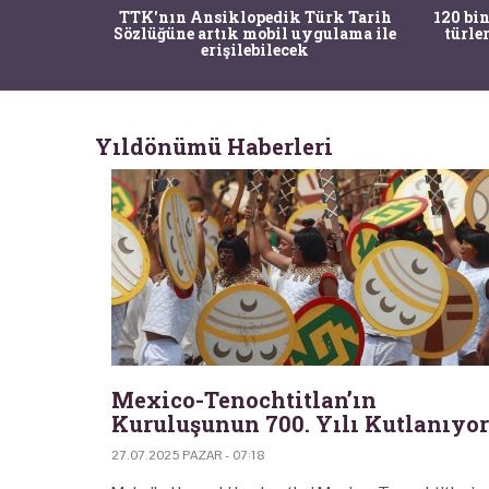
nrısı
TTK'nın Ansiklopedik Türk Tarih
120 bin
horos'un
Sözlüğüne artık mobil uygulama ile
türle
du
erişilebilecek
Yıldönümü Haberleri
Mexico-Tenochtitlan’ın
Kuruluşunun 700. Yılı Kutlanıyor
27.07.2025 PAZAR - 07:18