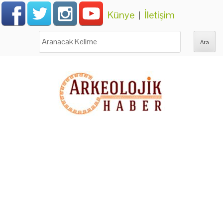
Künye
|
İletişim
Ara: