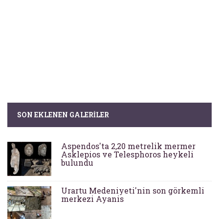
SON EKLENEN GALERILER
Aspendos'ta 2,20 metrelik mermer
Asklepios ve Telesphoros heykeli
bulundu
Urartu Medeniyeti'nin son görkemli
merkezi Ayanis