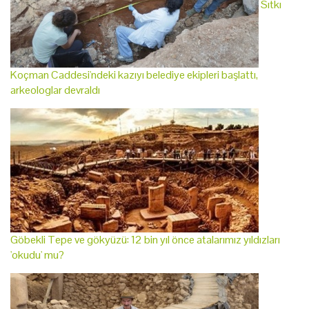
Sıtkı
Koçman Caddesi'ndeki kazıyı belediye ekipleri başlattı,
arkeologlar devraldı
Göbekli Tepe ve gökyüzü: 12 bin yıl önce atalarımız yıldızları
'okudu' mu?