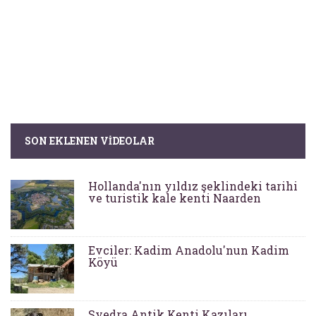
SON EKLENEN VIDEOLAR
Hollanda'nın yıldız şeklindeki tarihi
ve turistik kale kenti Naarden
Evciler: Kadim Anadolu'nun Kadim
Köyü
Syedra Antik Kenti Kazıları