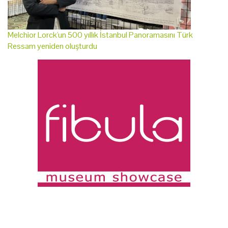
Melchior Lorck'un 500 yıllık İstanbul Panoramasını Türk
Ressam yeniden oluşturdu