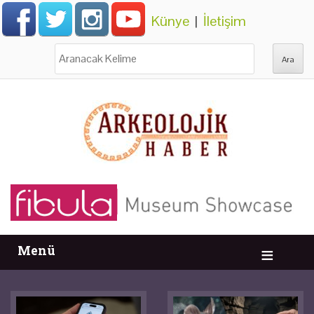
Künye
|
İletişim
Ara:
Menü