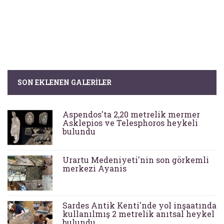
SON EKLENEN GALERILER
Aspendos'ta 2,20 metrelik mermer
Asklepios ve Telesphoros heykeli
bulundu
Urartu Medeniyeti'nin son görkemli
merkezi Ayanis
Sardes Antik Kenti'nde yol inşaatında
kullanılmış 2 metrelik anıtsal heykel
bulundu