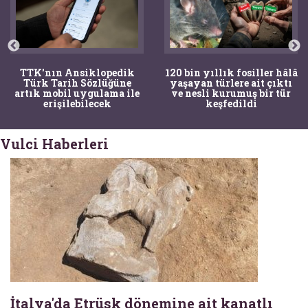
TTK'nın Ansiklopedik
120 bin yıllık fosiller hâlâ
Türk Tarih Sözlüğüne
yaşayan türlere ait çıktı
artık mobil uygulama ile
ve nesli kurumuş bir tür
erişilebilecek
keşfedildi
Vulci Haberleri
İtalya'da Etrüsk dönemine ait kanatlı