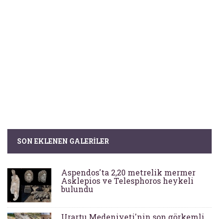
SON EKLENEN GALERILER
Aspendos'ta 2,20 metrelik mermer
Asklepios ve Telesphoros heykeli
bulundu
Urartu Medeniyeti'nin son görkemli