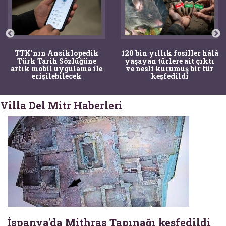
TTK'nın Ansiklopedik
120 bin yıllık fosiller hâlâ
Türk Tarih Sözlüğüne
yaşayan türlere ait çıktı
artık mobil uygulama ile
ve nesli kurumuş bir tür
erişilebilecek
keşfedildi
Villa Del Mitr Haberleri
İspanya'da Mithras Tapınağı keşfedildi