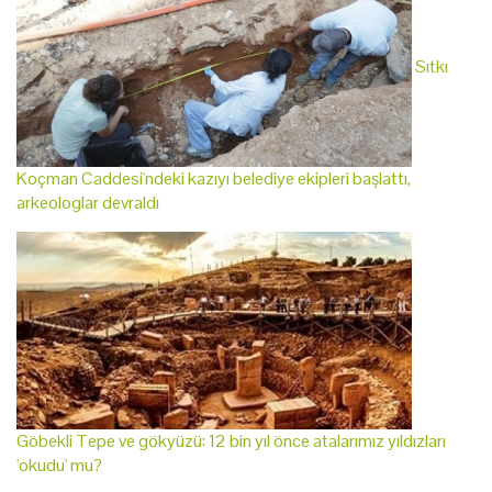
Sıtkı
Koçman Caddesi'ndeki kazıyı belediye ekipleri başlattı,
arkeologlar devraldı
Göbekli Tepe ve gökyüzü: 12 bin yıl önce atalarımız yıldızları
'okudu' mu?