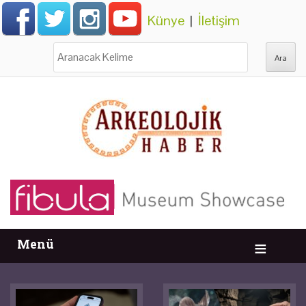
Künye
|
İletişim
Ara:
Menü