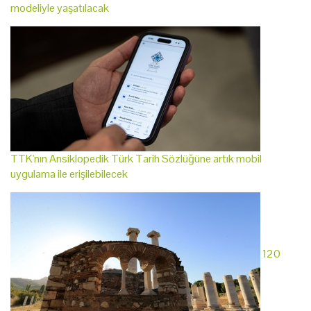
modeliyle yaşatılacak
TTK'nın Ansiklopedik Türk Tarih Sözlüğüne artık mobil
uygulama ile erişilebilecek
120