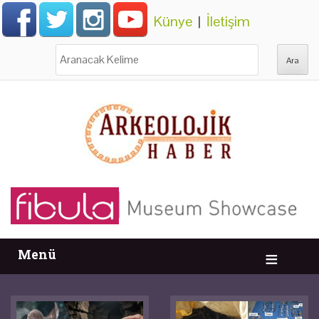
Künye
|
İletişim
Ara:
Menü