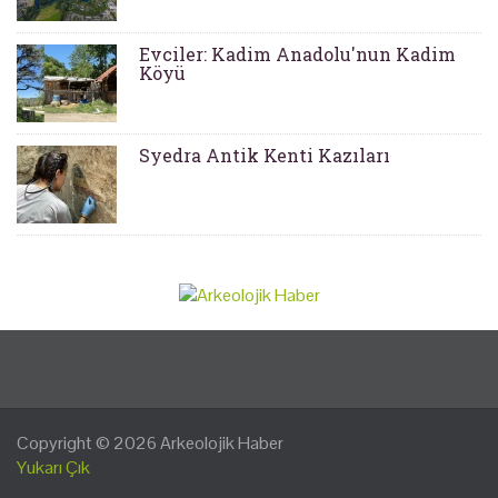
Evciler: Kadim Anadolu'nun Kadim
Köyü
Syedra Antik Kenti Kazıları
Copyright © 2026
Arkeolojik Haber
Yukarı Çık