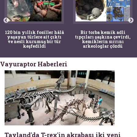
120 bin yıllık fosiller hâlâ
Bir torba kemik adli
yaşayan türlere ait çıktı
tıpçıları şaşkına çevirdi,
ve nesli kurumuş bir tür
kemiklerin sırrını
keşfedildi
arkeologlar çözdü
Vayuraptor Haberleri
Tayland'da T-rex'in akrabası iki yeni