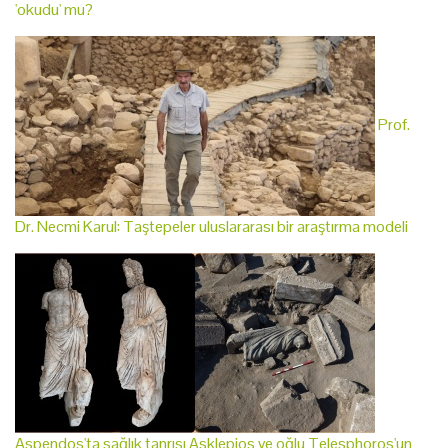
'okudu' mu?
Prof.
Dr. Necmi Karul: Taştepeler uluslararası bir araştırma modeli
Aspendos'ta sağlık tanrısı Asklepios ve oğlu Telesphoros'un