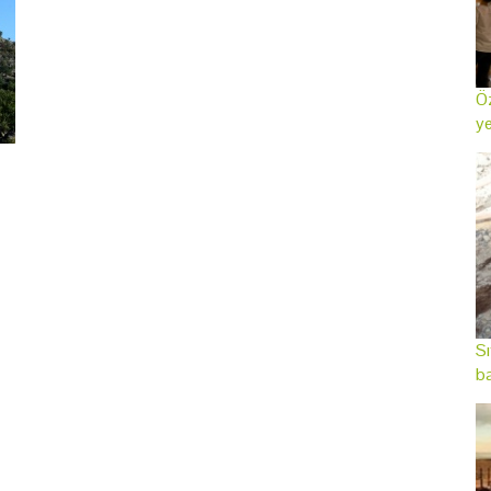
Öz
ye
Sı
ba