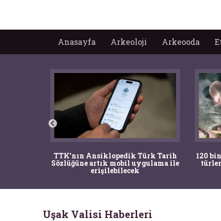
Anasayfa
Arkeoloji
Arkeooda
E
nrısı
TTK'nın Ansiklopedik Türk Tarih
120 bin
horos'un
Sözlüğüne artık mobil uygulama ile
türle
du
erişilebilecek
Uşak Valisi Haberleri