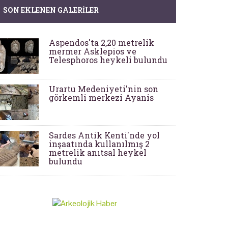
SON EKLENEN GALERILER
Aspendos'ta 2,20 metrelik
mermer Asklepios ve
Telesphoros heykeli bulundu
Urartu Medeniyeti'nin son
görkemli merkezi Ayanis
Sardes Antik Kenti'nde yol
inşaatında kullanılmış 2
metrelik anıtsal heykel
bulundu