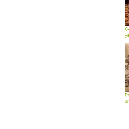
Gö
yı
Pr
ar