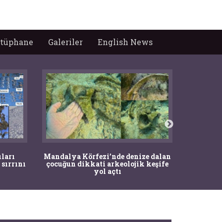
tüphane
Galeriler
English News
İstanbul
ıları
Mandalya Körfezi’nde denize dalan
Pasapo
 sırrını
çocuğun dikkati arkeolojik keşife
yol açtı