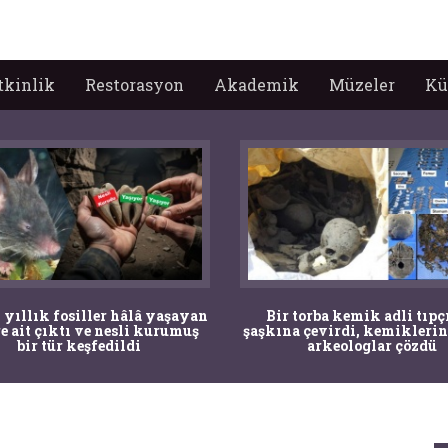
tkinlik
Restorasyon
Akademik
Müzeler
Kü
 yıllık fosiller hâlâ yaşayan
Bir torba kemik adli tıpç
re ait çıktı ve nesli kurumuş
şaşkına çevirdi, kemiklerin
bir tür keşfedildi
arkeologlar çözdü