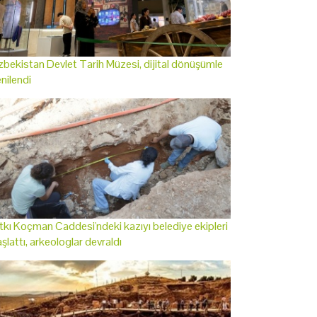
bekistan Devlet Tarih Müzesi, dijital dönüşümle
nilendi
tkı Koçman Caddesi'ndeki kazıyı belediye ekipleri
şlattı, arkeologlar devraldı