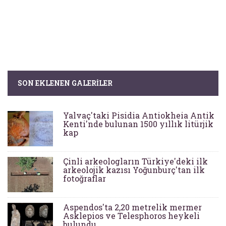
SON EKLENEN GALERILER
Yalvaç'taki Pisidia Antiokheia Antik
Kenti'nde bulunan 1500 yıllık litürjik
kap
Çinli arkeologların Türkiye'deki ilk
arkeolojik kazısı Yoğunburç'tan ilk
fotoğraflar
Aspendos'ta 2,20 metrelik mermer
Asklepios ve Telesphoros heykeli
bulundu