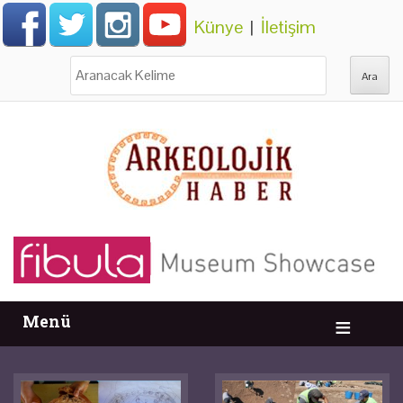
Künye
|
İletişim
Ara:
Menü