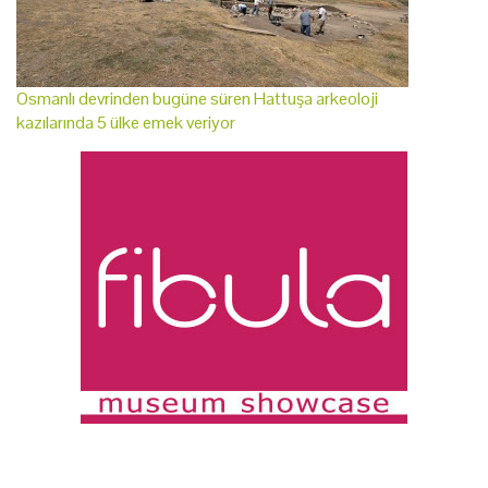
Osmanlı devrinden bugüne süren Hattuşa arkeoloji
kazılarında 5 ülke emek veriyor