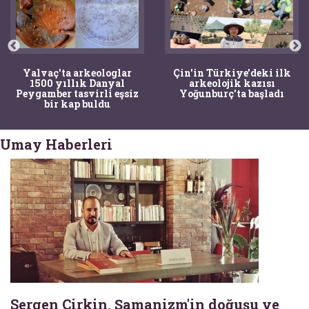
Yalvaç'ta arkeologlar
Çin'in Türkiye'deki ilk
1500 yıllık Danyal
arkeolojik kazısı
Peygamber tasvirli eşsiz
Yoğunburç'ta başladı
bir kap buldu
Umay Haberleri
Sergen Çirkin, Şamanizm'in doğuşu ve