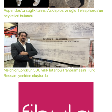
Aspendos'ta sağlık tanrısı Asklepios ve oğlu Telesphoros'un
heykelleri bulundu
Melchior Lorck'un 500 yıllık İstanbul Panoramasını Türk
Ressam yeniden oluşturdu