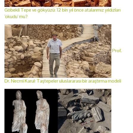
Göbekli Tepe ve gökyüzü: 12 bin yıl önce atalarımız yıldızları
'okudu' mu?
Prof.
Dr. Necmi Karul: Taştepeler uluslararası bir araştırma modeli