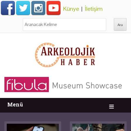
Künye
|
İletişim
Ara:
Menü