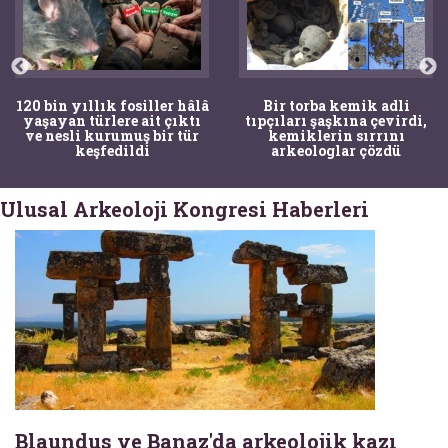
120 bin yıllık fosiller hâlâ
Bir torba kemik adli
yaşayan türlere ait çıktı
tıpçıları şaşkına çevirdi,
ve nesli kurumuş bir tür
kemiklerin sırrını
keşfedildi
arkeologlar çözdü
Ulusal Arkeoloji Kongresi Haberleri
Blaundus ve Banaz'da arkeolojik kazı