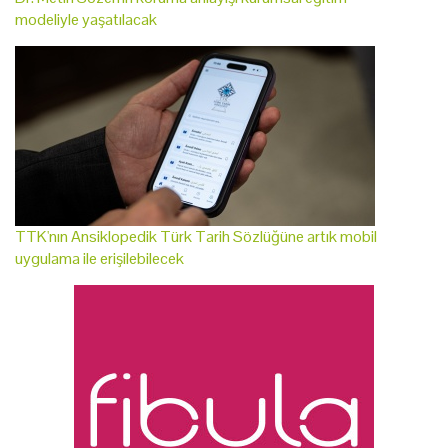
modeliyle yaşatılacak
TTK'nın Ansiklopedik Türk Tarih Sözlüğüne artık mobil
uygulama ile erişilebilecek