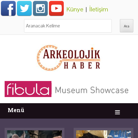
Künye
|
İletişim
Ara:
Menü