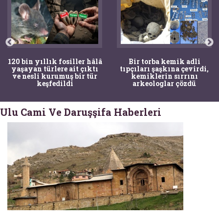
120 bin yıllık fosiller hâlâ
Bir torba kemik adli
yaşayan türlere ait çıktı
tıpçıları şaşkına çevirdi,
ve nesli kurumuş bir tür
kemiklerin sırrını
keşfedildi
arkeologlar çözdü
Ulu Cami Ve Daruşşifa Haberleri