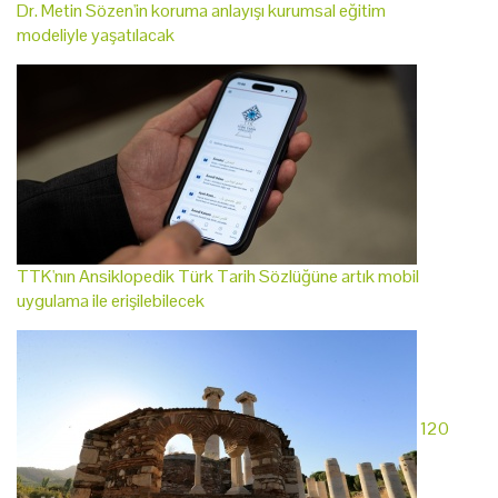
Dr. Metin Sözen'in koruma anlayışı kurumsal eğitim
modeliyle yaşatılacak
TTK'nın Ansiklopedik Türk Tarih Sözlüğüne artık mobil
uygulama ile erişilebilecek
120