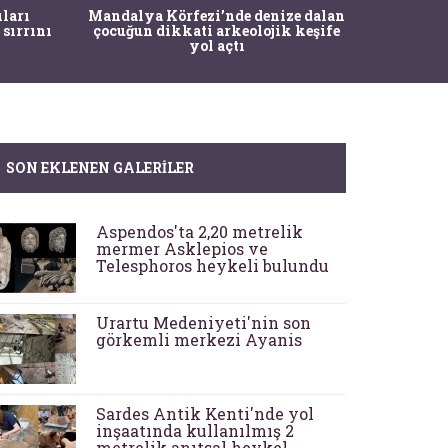
İstanbul
ıları
Mandalya Körfezi’nde denize dalan
Pasapo
 sırrını
çocuğun dikkati arkeolojik keşife
yol açtı
SON EKLENEN GALERILER
Aspendos'ta 2,20 metrelik
mermer Asklepios ve
Telesphoros heykeli bulundu
Urartu Medeniyeti'nin son
görkemli merkezi Ayanis
Sardes Antik Kenti'nde yol
inşaatında kullanılmış 2
metrelik anıtsal heykel