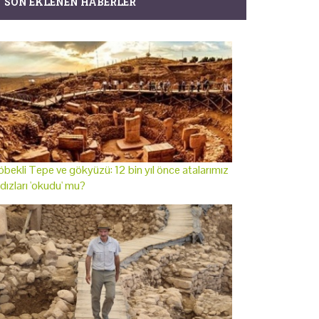
SON EKLENEN HABERLER
bekli Tepe ve gökyüzü: 12 bin yıl önce atalarımız
ldızları 'okudu' mu?