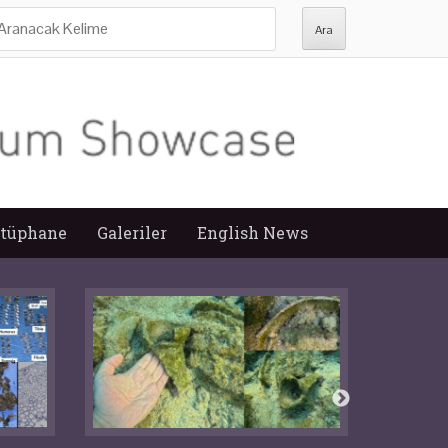
ra:
tüphane
Galeriler
English News