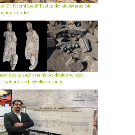
of. Dr. Necmi Karul: Taştepeler uluslararası bir
aştırma modeli
pendos'ta sağlık tanrısı Asklepios ve oğlu
lesphoros'un heykelleri bulundu