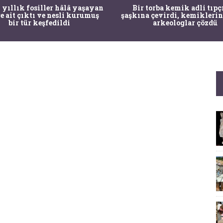
 yıllık fosiller hâlâ yaşayan
Bir torba kemik adli tıpç
re ait çıktı ve nesli kurumuş
şaşkına çevirdi, kemiklerin
bir tür keşfedildi
arkeologlar çözdü