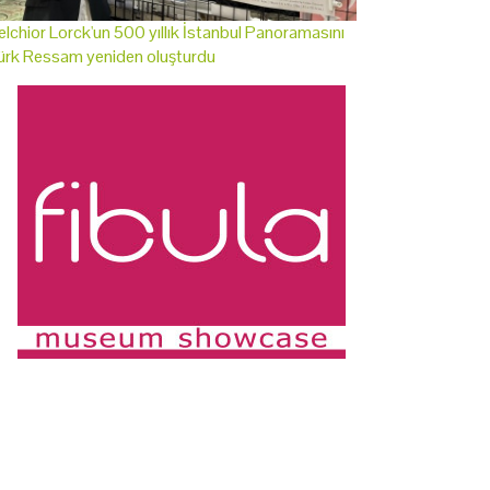
lchior Lorck'un 500 yıllık İstanbul Panoramasını
ürk Ressam yeniden oluşturdu