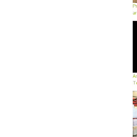
Pr
ar
As
Te