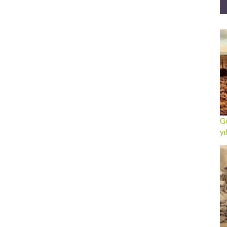
Gö
yı