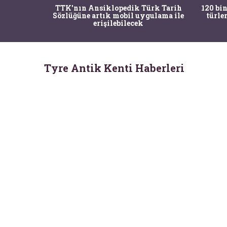
nrısı
TTK'nın Ansiklopedik Türk Tarih
120 bin
horos'un
Sözlüğüne artık mobil uygulama ile
türle
du
erişilebilecek
Tyre Antik Kenti Haberleri