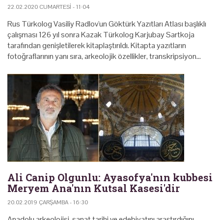
22.02.2020 CUMARTESI - 11:04
Rus Türkolog Vasiliy Radlov'un Göktürk Yazıtları Atlası başlıklı
çalışması 126 yıl sonra Kazak Türkolog Karjubay Sartkoja
tarafından genişletilerek kitaplaştırıldı. Kitapta yazıtların
fotoğraflarının yanı sıra, arkeolojik özellikler, transkripsiyon…
Ali Canip Olgunlu: Ayasofya'nın kubbesi
Meryem Ana'nın Kutsal Kasesi'dir
20.02.2019 ÇARŞAMBA - 16:30
Anadolu arkeolojisi, sanat tarihi ve edebiyatını araştırdığını