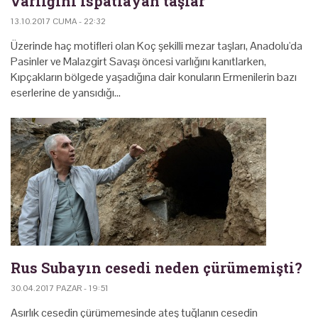
varlığını ispatlayan taşlar
13.10.2017 CUMA - 22:32
Üzerinde haç motifleri olan Koç şekilli mezar taşları, Anadolu'da
Pasinler ve Malazgirt Savaşı öncesi varlığını kanıtlarken,
Kıpçakların bölgede yaşadığına dair konuların Ermenilerin bazı
eserlerine de yansıdığı…
Rus Subayın cesedi neden çürümemişti?
30.04.2017 PAZAR - 19:51
Asırlık cesedin çürümemesinde ateş tuğlanın cesedin