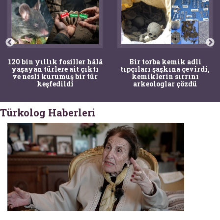
120 bin yıllık fosiller hâlâ
Bir torba kemik adli
yaşayan türlere ait çıktı
tıpçıları şaşkına çevirdi,
ve nesli kurumuş bir tür
kemiklerin sırrını
keşfedildi
arkeologlar çözdü
Türkolog Haberleri