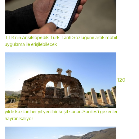
TTK'nın Ansiklopedik Türk Tarih Sözlüğüne artık mobil
uygulama ile erişilebilecek
120
yıldır kazılan her yıl yeni bir keşif sunan Sardes'i gezenler
hayran kalıyor