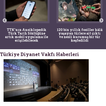
TTK'nın Ansiklopedik
120 bin yıllık fosiller hâlâ
Türk Tarih Sözlüğüne
yaşayan türlere ait çıktı
artık mobil uygulama ile
ve nesli kurumuş bir tür
erişilebilecek
keşfedildi
Türkiye Diyanet Vakfı Haberleri