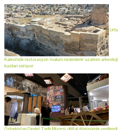
Urfa
Kalesi'nde restorasyon 'malum nedenlerle' uzarken arkeoloji
kazıları sürüyor
Özbekistan Devlet Tarih Müzesi, dijital dönüşümle yenilendi