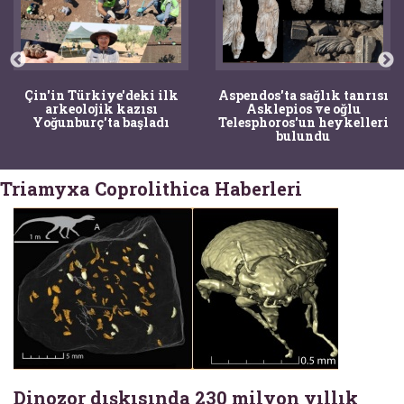
Çin'in Türkiye'deki ilk
Aspendos'ta sağlık tanrısı
arkeolojik kazısı
Asklepios ve oğlu
Yoğunburç'ta başladı
Telesphoros'un heykelleri
bulundu
Triamyxa Coprolithica Haberleri
Dinozor dışkısında 230 milyon yıllık