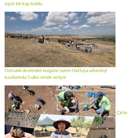
eşsiz bir kap buldu
Osmanlı devrinden bugüne süren Hattuşa arkeoloji
kazılarında 5 ülke emek veriyor
Çin'in