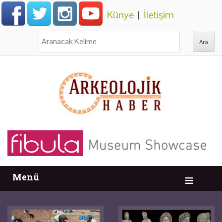
Künye
|
İletişim
Ara:
Menü