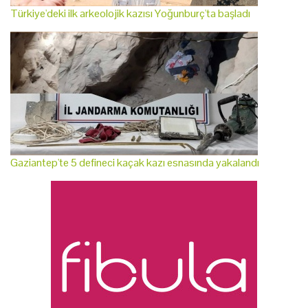
Türkiye'deki ilk arkeolojik kazısı Yoğunburç'ta başladı
Gaziantep'te 5 defineci kaçak kazı esnasında yakalandı