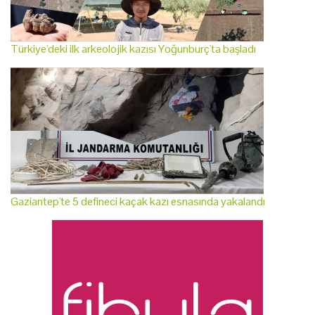
Türkiye'deki ilk arkeolojik kazısı Yoğunburç'ta başladı
Gaziantep'te 5 defineci kaçak kazı esnasında yakalandı