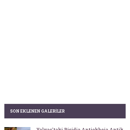
SON EKLENEN GALERILER
Yalvaç'taki Pisidia Antiokheia Antik