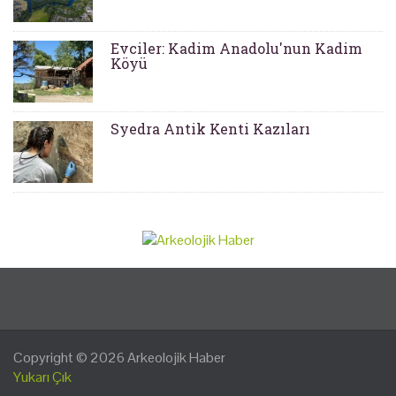
Evciler: Kadim Anadolu'nun Kadim
Köyü
Syedra Antik Kenti Kazıları
Copyright © 2026
Arkeolojik Haber
Yukarı Çık