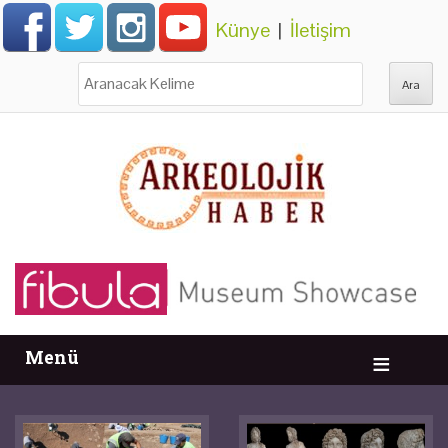
Künye
|
İletişim
Ara:
Menü