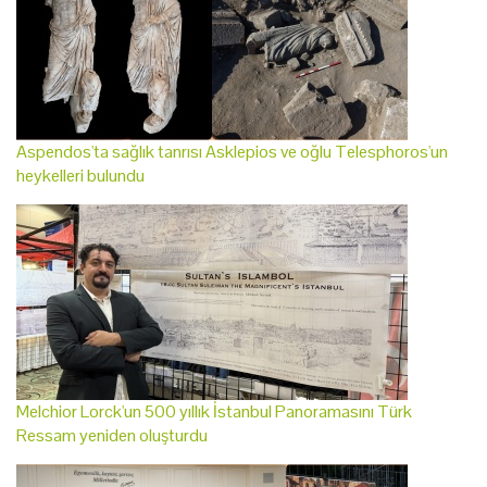
Aspendos'ta sağlık tanrısı Asklepios ve oğlu Telesphoros'un
heykelleri bulundu
Melchior Lorck'un 500 yıllık İstanbul Panoramasını Türk
Ressam yeniden oluşturdu