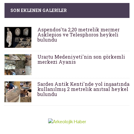
SON EKLENEN GALERILER
Aspendos'ta 2,20 metrelik mermer
Asklepios ve Telesphoros heykeli
bulundu
Urartu Medeniyeti'nin son görkemli
merkezi Ayanis
Sardes Antik Kenti'nde yol inşaatında
kullanılmış 2 metrelik anıtsal heykel
bulundu