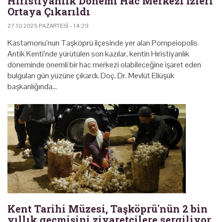
Hıristiyanlık Dönemi Hac Merkezi İzleri
Ortaya Çıkarıldı
27.10.2025 PAZARTESI - 14:29
Kastamonu’nun Taşköprü ilçesinde yer alan Pompeiopolis
Antik Kenti’nde yürütülen son kazılar, kentin Hıristiyanlık
döneminde önemli bir hac merkezi olabileceğine işaret eden
bulguları gün yüzüne çıkardı. Doç. Dr. Mevlüt Eliüşük
başkanlığında…
Kent Tarihi Müzesi, Taşköprü'nün 2 bin
yıllık geçmişini ziyaretçilere sergiliyor