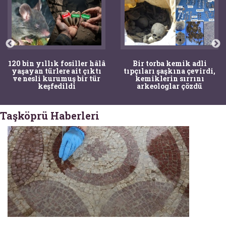
120 bin yıllık fosiller hâlâ
Bir torba kemik adli
yaşayan türlere ait çıktı
tıpçıları şaşkına çevirdi,
ve nesli kurumuş bir tür
kemiklerin sırrını
keşfedildi
arkeologlar çözdü
Taşköprü Haberleri