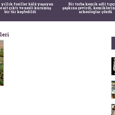
 yıllık fosiller hâlâ yaşayan
Bir torba kemik adli tıpç
re ait çıktı ve nesli kurumuş
şaşkına çevirdi, kemiklerin
bir tür keşfedildi
arkeologlar çözdü
leri