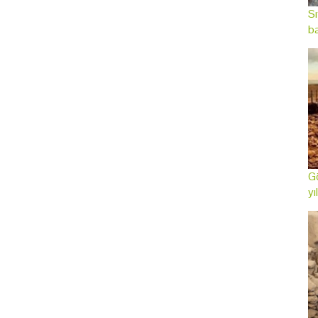
Sı
ba
Gö
yı