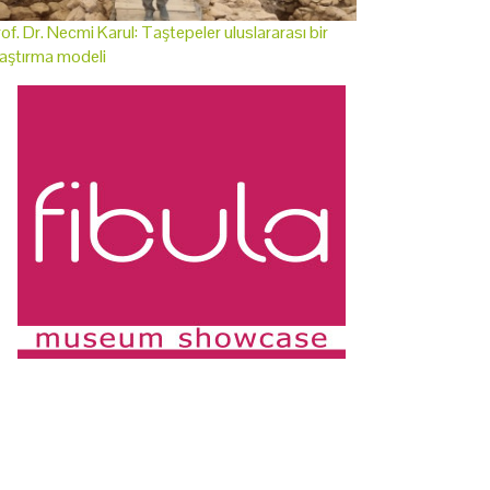
of. Dr. Necmi Karul: Taştepeler uluslararası bir
aştırma modeli