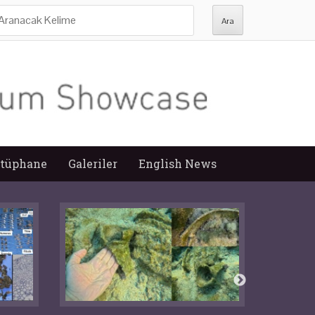
ra:
tüphane
Galeriler
English News