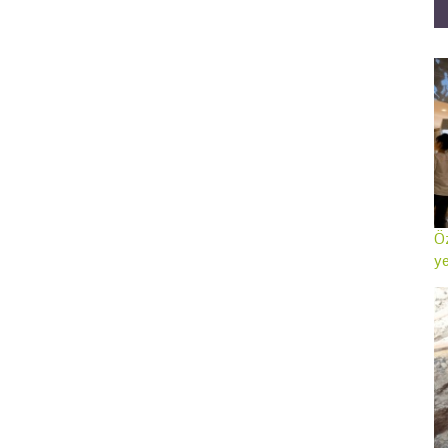
Öz
ye