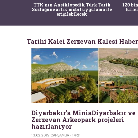
nrısı
TTK'nın Ansiklopedik Türk Tarih
120 bin
horos'un
Sözlüğüne artık mobil uygulama ile
türle
du
erişilebilecek
Tarihi Kalei Zerzevan Kalesi Haber
Diyarbakır'a MiniaDiyarbakır ve
Zerzevan Arkeopark projeleri
hazırlanıyor
13.02.2019 ÇARŞAMBA - 14:21