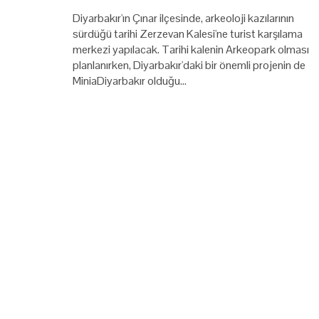
Diyarbakır'ın Çınar ilçesinde, arkeoloji kazılarının
sürdüğü tarihi Zerzevan Kalesi'ne turist karşılama
merkezi yapılacak. Tarihi kalenin Arkeopark olması
planlanırken, Diyarbakır'daki bir önemli projenin de
MiniaDiyarbakır olduğu…