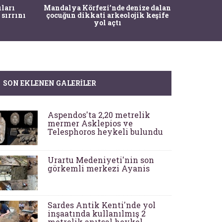
İstanbul
ıları
Mandalya Körfezi’nde denize dalan
Pasapo
 sırrını
çocuğun dikkati arkeolojik keşife
yol açtı
SON EKLENEN GALERILER
Aspendos'ta 2,20 metrelik
mermer Asklepios ve
Telesphoros heykeli bulundu
Urartu Medeniyeti'nin son
görkemli merkezi Ayanis
Sardes Antik Kenti'nde yol
inşaatında kullanılmış 2
metrelik anıtsal heykel