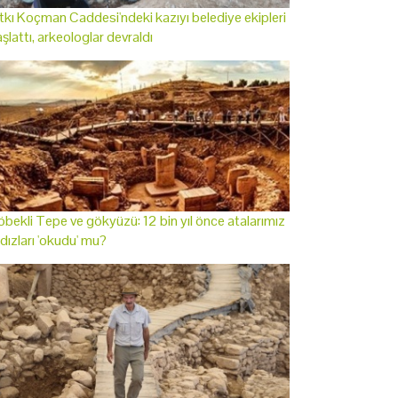
tkı Koçman Caddesi'ndeki kazıyı belediye ekipleri
şlattı, arkeologlar devraldı
bekli Tepe ve gökyüzü: 12 bin yıl önce atalarımız
ldızları 'okudu' mu?