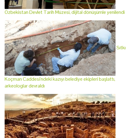
Özbekistan Devlet Tarih Müzesi, dijital dönüşümle yenilendi
Sıtkı
Koçman Caddesi'ndeki kazıyı belediye ekipleri başlattı,
arkeologlar devraldı