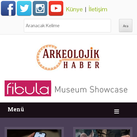
Künye
|
İletişim
Ara:
Menü