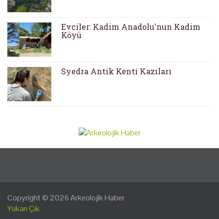
Evciler: Kadim Anadolu'nun Kadim
Köyü
Syedra Antik Kenti Kazıları
Copyright © 2026
Arkeolojik Haber
Yukarı Çık