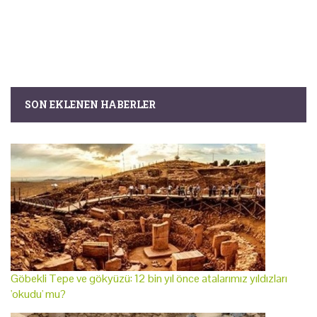
SON EKLENEN HABERLER
Göbekli Tepe ve gökyüzü: 12 bin yıl önce atalarımız yıldızları
'okudu' mu?