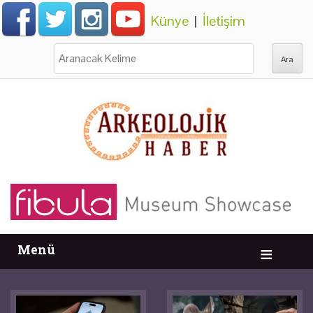
Künye
|
İletişim
Ara:
Menü