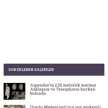
SON EKLENEN GALERILER
Aspendos'ta 2,20 metrelik mermer
Asklepios ve Telesphoros heykeli
bulundu
Urartu Medeniyeti'nin son görkemli