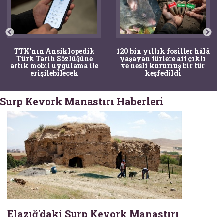
TTK'nın Ansiklopedik
120 bin yıllık fosiller hâlâ
Türk Tarih Sözlüğüne
yaşayan türlere ait çıktı
artık mobil uygulama ile
ve nesli kurumuş bir tür
erişilebilecek
keşfedildi
Surp Kevork Manastırı Haberleri
Elazığ'daki Surp Kevork Manastırı