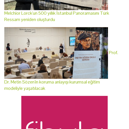
Melchior Lorck'un 500 yıllık İstanbul Panoramasını Türk
Ressam yeniden oluşturdu
Prof.
Dr. Metin Sözen'in koruma anlayışı kurumsal eğitim
modeliyle yaşatılacak