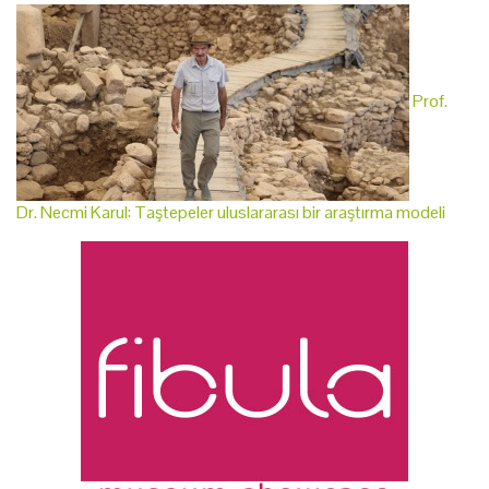
Prof.
Dr. Necmi Karul: Taştepeler uluslararası bir araştırma modeli