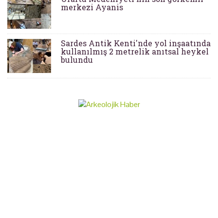
merkezi Ayanis
Sardes Antik Kenti'nde yol inşaatında
kullanılmış 2 metrelik anıtsal heykel
bulundu