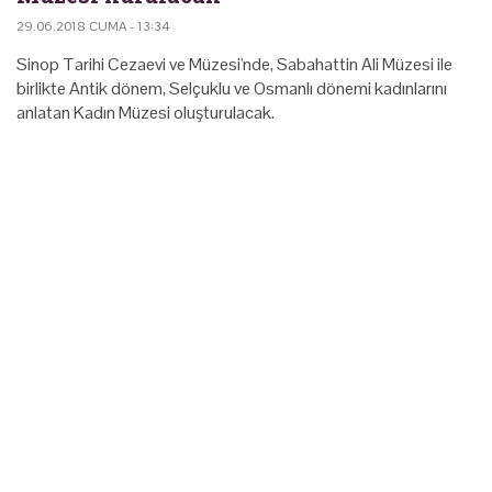
29.06.2018 CUMA - 13:34
Sinop Tarihi Cezaevi ve Müzesi'nde, Sabahattin Ali Müzesi ile
birlikte Antik dönem, Selçuklu ve Osmanlı dönemi kadınlarını
anlatan Kadın Müzesi oluşturulacak.