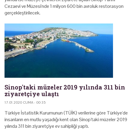
Cezaevi ve Müzesi'nde 1 milyon 600 bin avroluk restorasyon
gerçekleştirilecek.
Sinop'taki müzeler 2019 yılında 311 bin
ziyaretçiye ulaştı
17.01.2020 CUMA - 00:35
Türkiye İstatistik Kurumunun (TÜİK) verilerine göre Türkiye'de
insanların en mutlu yaşadığı kent olan Sinop'taki müzeler 2019
yılında 311 bin ziyaretçiye ev sahipliği yaptı.