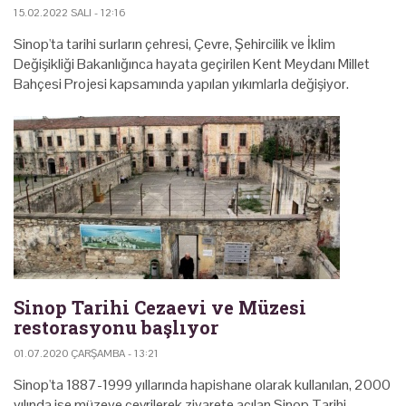
15.02.2022 SALI - 12:16
Sinop'ta tarihi surların çehresi, Çevre, Şehircilik ve İklim
Değişikliği Bakanlığınca hayata geçirilen Kent Meydanı Millet
Bahçesi Projesi kapsamında yapılan yıkımlarla değişiyor.
Sinop Tarihi Cezaevi ve Müzesi
restorasyonu başlıyor
01.07.2020 ÇARŞAMBA - 13:21
Sinop'ta 1887-1999 yıllarında hapishane olarak kullanılan, 2000
yılında ise müzeye çevrilerek ziyarete açılan Sinop Tarihi