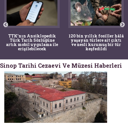
TTK'nın Ansiklopedik
120 bin yıllık fosiller hâlâ
Türk Tarih Sözlüğüne
yaşayan türlere ait çıktı
artık mobil uygulama ile
ve nesli kurumuş bir tür
erişilebilecek
keşfedildi
Sinop Tarihi Cezaevi Ve Müzesi Haberleri