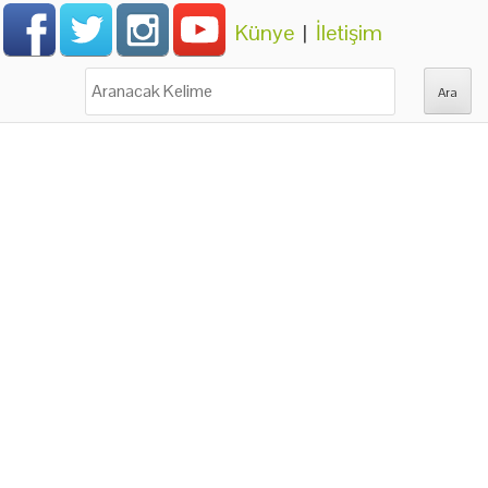
Künye
|
İletişim
Ara: