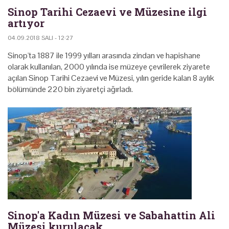
Sinop Tarihi Cezaevi ve Müzesine ilgi
artıyor
04.09.2018 SALI - 12:27
Sinop'ta 1887 ile 1999 yılları arasında zindan ve hapishane
olarak kullanılan, 2000 yılında ise müzeye çevrilerek ziyarete
açılan Sinop Tarihi Cezaevi ve Müzesi, yılın geride kalan 8 aylık
bölümünde 220 bin ziyaretçi ağırladı.
Sinop'a Kadın Müzesi ve Sabahattin Ali
Müzesi kurulacak