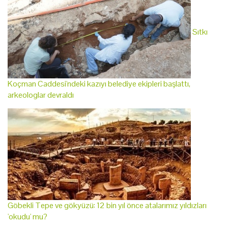
Sıtkı
Koçman Caddesi'ndeki kazıyı belediye ekipleri başlattı,
arkeologlar devraldı
Göbekli Tepe ve gökyüzü: 12 bin yıl önce atalarımız yıldızları
'okudu' mu?