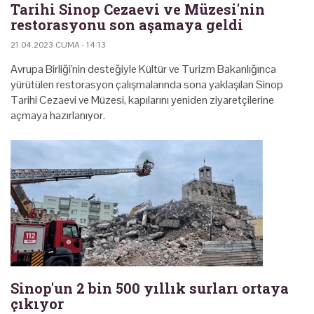
Tarihi Sinop Cezaevi ve Müzesi'nin
restorasyonu son aşamaya geldi
21.04.2023 CUMA - 14:13
Avrupa Birliği'nin desteğiyle Kültür ve Turizm Bakanlığınca
yürütülen restorasyon çalışmalarında sona yaklaşılan Sinop
Tarihi Cezaevi ve Müzesi, kapılarını yeniden ziyaretçilerine
açmaya hazırlanıyor.
Sinop'un 2 bin 500 yıllık surları ortaya
çıkıyor