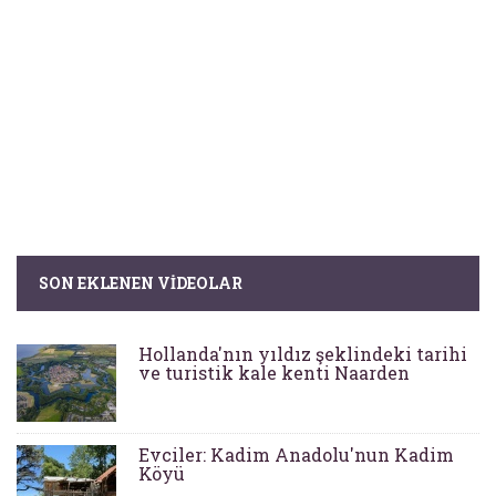
SON EKLENEN VIDEOLAR
Hollanda'nın yıldız şeklindeki tarihi
ve turistik kale kenti Naarden
Evciler: Kadim Anadolu'nun Kadim
Köyü