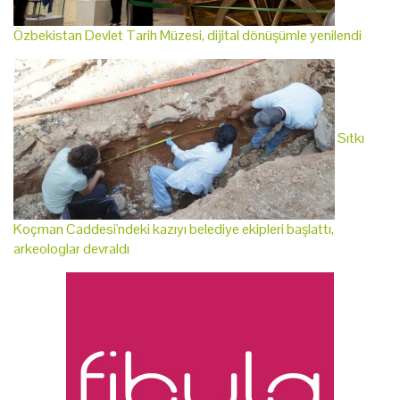
Özbekistan Devlet Tarih Müzesi, dijital dönüşümle yenilendi
Sıtkı
Koçman Caddesi'ndeki kazıyı belediye ekipleri başlattı,
arkeologlar devraldı