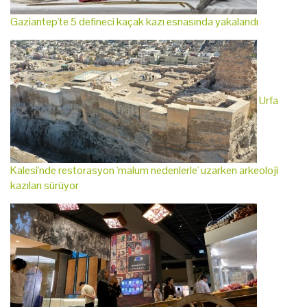
Gaziantep'te 5 defineci kaçak kazı esnasında yakalandı
Urfa
Kalesi'nde restorasyon 'malum nedenlerle' uzarken arkeoloji
kazıları sürüyor