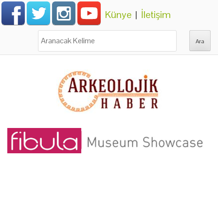
Künye
|
İletişim
Ara: