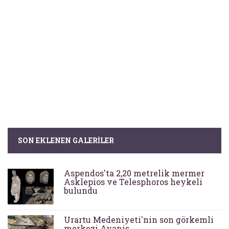
SON EKLENEN GALERILER
Aspendos'ta 2,20 metrelik mermer
Asklepios ve Telesphoros heykeli
bulundu
Urartu Medeniyeti'nin son görkemli
merkezi Ayanis