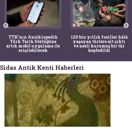
TTK'nın Ansiklopedik
120 bin yıllık fosiller hâlâ
Türk Tarih Sözlüğüne
yaşayan türlere ait çıktı
artık mobil uygulama ile
ve nesli kurumuş bir tür
erişilebilecek
keşfedildi
Sidas Antik Kenti Haberleri