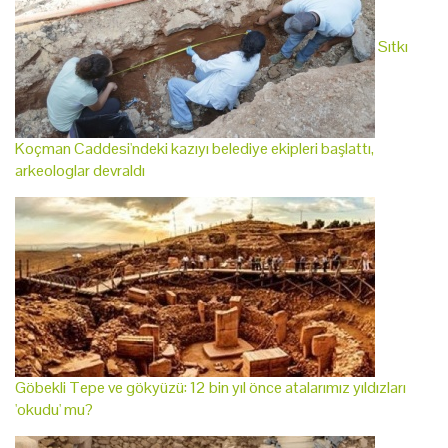
Sıtkı
Koçman Caddesi'ndeki kazıyı belediye ekipleri başlattı,
arkeologlar devraldı
Göbekli Tepe ve gökyüzü: 12 bin yıl önce atalarımız yıldızları
'okudu' mu?