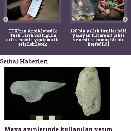
TTK'nın Ansiklopedik
120 bin yıllık fosiller hâlâ
Türk Tarih Sözlüğüne
yaşayan türlere ait çıktı
artık mobil uygulama ile
ve nesli kurumuş bir tür
erişilebilecek
keşfedildi
Seibal Haberleri
Maya ayinlerinde kullanılan yeşim