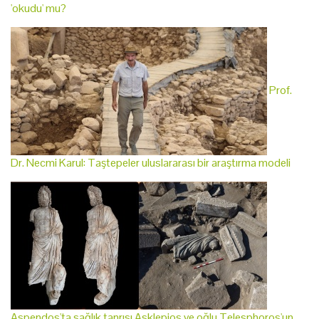
'okudu' mu?
Prof.
Dr. Necmi Karul: Taştepeler uluslararası bir araştırma modeli
Aspendos'ta sağlık tanrısı Asklepios ve oğlu Telesphoros'un