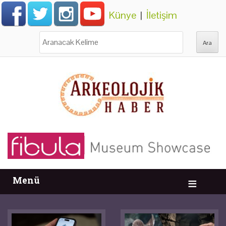
Künye
|
İletişim
Ara:
Menü