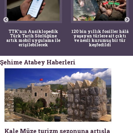
TTK'nın Ansiklopedik
120 bin yıllık fosiller hâlâ
Türk Tarih Sözlüğüne
yaşayan türlere ait çıktı
artık mobil uygulama ile
ve nesli kurumuş bir tür
erişilebilecek
keşfedildi
Şehime Atabey Haberleri
Kale Müze turizm sezonuna artışla