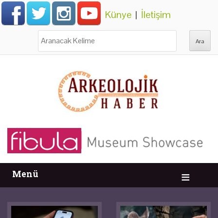
Künye
|
İletişim
Ara:
Menü