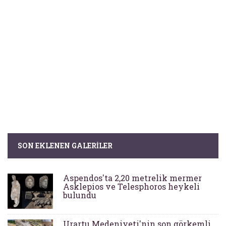
SON EKLENEN GALERILER
Aspendos'ta 2,20 metrelik mermer
Asklepios ve Telesphoros heykeli
bulundu
Urartu Medeniyeti'nin son görkemli