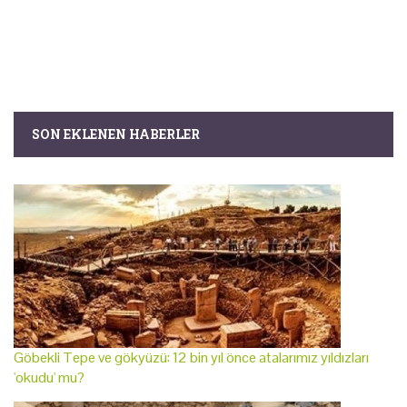
SON EKLENEN HABERLER
Göbekli Tepe ve gökyüzü: 12 bin yıl önce atalarımız yıldızları
'okudu' mu?