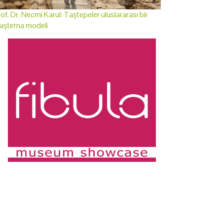
of. Dr. Necmi Karul: Taştepeler uluslararası bir
aştırma modeli