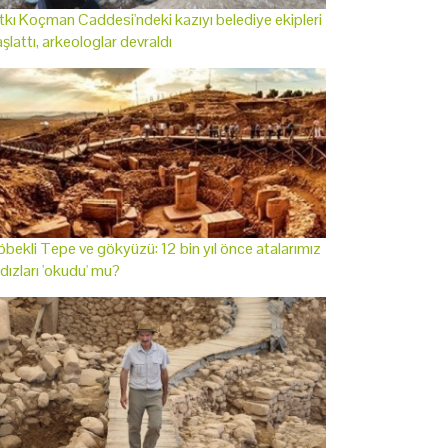
tkı Koçman Caddesi'ndeki kazıyı belediye ekipleri
şlattı, arkeologlar devraldı
bekli Tepe ve gökyüzü: 12 bin yıl önce atalarımız
ldızları 'okudu' mu?