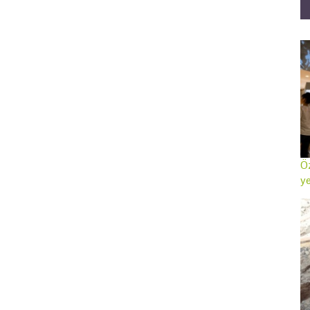
Öz
ye