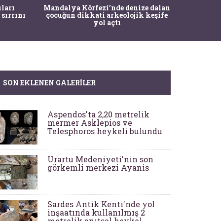
İstanbul
ıları
Mandalya Körfezi’nde denize dalan
Pasapo
 sırrını
çocuğun dikkati arkeolojik keşife
yol açtı
SON EKLENEN GALERILER
Aspendos'ta 2,20 metrelik
mermer Asklepios ve
Telesphoros heykeli bulundu
Urartu Medeniyeti'nin son
görkemli merkezi Ayanis
Sardes Antik Kenti'nde yol
inşaatında kullanılmış 2
metrelik anıtsal heykel