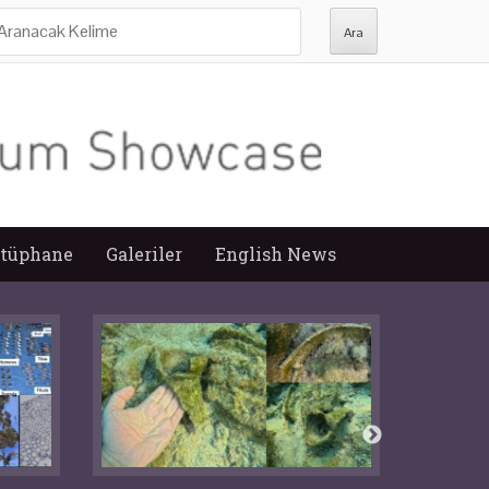
ra:
tüphane
Galeriler
English News