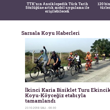
nrısı
TTK'nın Ansiklopedik Türk Tarih
120 bin
horos'un
Sözlüğüne artık mobil uygulama ile
türle
du
erişilebilecek
Sarsala Koyu Haberleri
İkinci Karia Bisiklet Turu Ekinci
Koyu-Köyceğiz etabıyla
tamamlandı
23.10.2018 SALI - 00:30