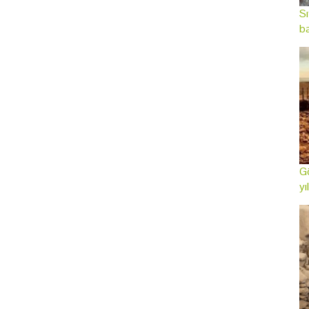
Sı
ba
Gö
yı