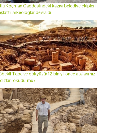
tkı Koçman Caddesi'ndeki kazıyı belediye ekipleri
şlattı, arkeologlar devraldı
bekli Tepe ve gökyüzü: 12 bin yıl önce atalarımız
ldızları 'okudu' mu?