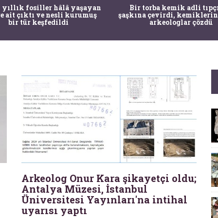
 yıllık fosiller hâlâ yaşayan
Bir torba kemik adli tıpç
re ait çıktı ve nesli kurumuş
şaşkına çevirdi, kemiklerin
bir tür keşfedildi
arkeologlar çözdü
Arkeolog Onur Kara şikayetçi oldu;
Antalya Müzesi, İstanbul
Üniversitesi Yayınları'na intihal
uyarısı yaptı