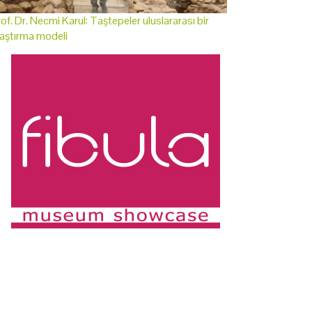
of. Dr. Necmi Karul: Taştepeler uluslararası bir
aştırma modeli