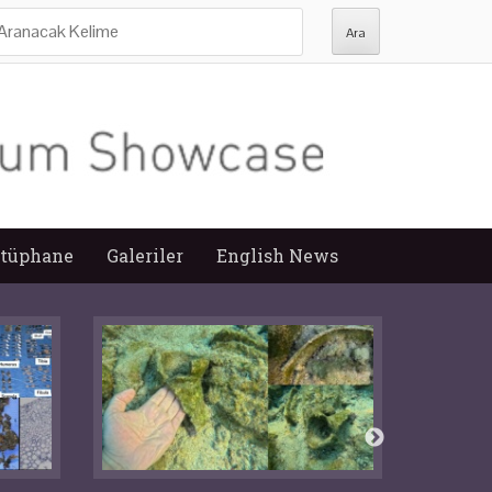
ra:
tüphane
Galeriler
English News