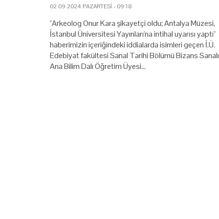
02.09.2024 PAZARTESI - 09:18
"Arkeolog Onur Kara şikayetçi oldu; Antalya Müzesi,
İstanbul Üniversitesi Yayınları'na intihal uyarısı yaptı"
haberimizin içeriğindeki iddialarda isimleri geçen İ.Ü.
Edebiyat fakültesi Sanal Tarihi Bölümü Bizans Sanalı
Ana Bilim Dalı Öğretim Üyesi…