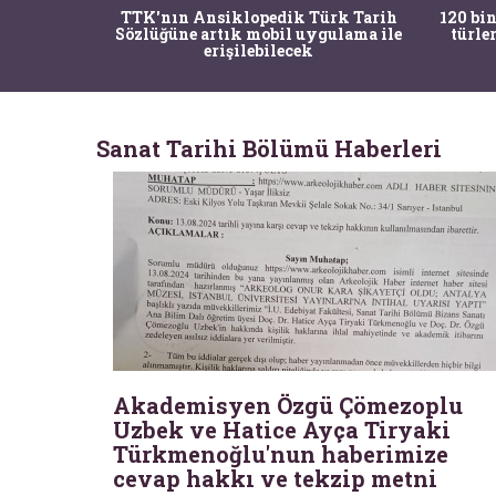
nrısı
TTK'nın Ansiklopedik Türk Tarih
120 bin
horos'un
Sözlüğüne artık mobil uygulama ile
türle
du
erişilebilecek
Sanat Tarihi Bölümü Haberleri
Akademisyen Özgü Çömezoplu
Uzbek ve Hatice Ayça Tiryaki
Türkmenoğlu'nun haberimize
cevap hakkı ve tekzip metni