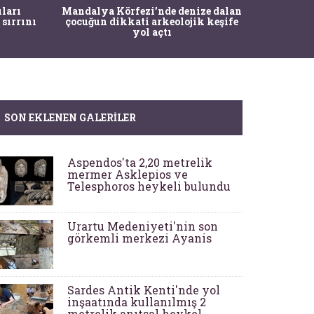
İstanbul
ıları
Mandalya Körfezi’nde denize dalan
Pasapo
 sırrını
çocuğun dikkati arkeolojik keşife
yol açtı
SON EKLENEN GALERILER
Aspendos'ta 2,20 metrelik
mermer Asklepios ve
Telesphoros heykeli bulundu
Urartu Medeniyeti'nin son
görkemli merkezi Ayanis
Sardes Antik Kenti'nde yol
inşaatında kullanılmış 2
metrelik anıtsal heykel