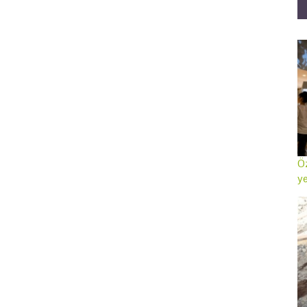
Öz
ye