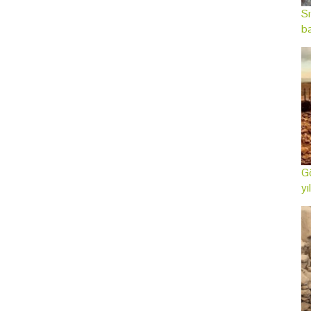
Sı
ba
Gö
yı