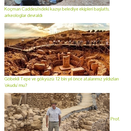
Koçman Caddesi'ndeki kazıyı belediye ekipleri başlattı,
arkeologlar devraldı
Göbekli Tepe ve gökyüzü: 12 bin yıl önce atalarımız yıldızları
'okudu' mu?
Prof.