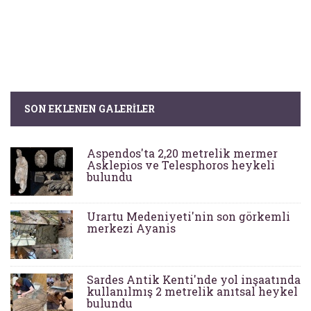
SON EKLENEN GALERILER
Aspendos'ta 2,20 metrelik mermer
Asklepios ve Telesphoros heykeli
bulundu
Urartu Medeniyeti'nin son görkemli
merkezi Ayanis
Sardes Antik Kenti'nde yol inşaatında
kullanılmış 2 metrelik anıtsal heykel
bulundu