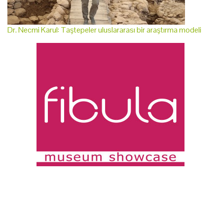
Dr. Necmi Karul: Taştepeler uluslararası bir araştırma modeli