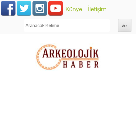
Künye
|
İletişim
Ara: