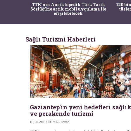
nrısı
TTK'nın Ansiklopedik Türk Tarih
120 bin
horos'un
Sözlüğüne artık mobil uygulama ile
türle
du
erişilebilecek
Sağlı Turizmi Haberleri
Gaziantep'in yeni hedefleri sağlı
ve perakende turizmi
18.01.2019 CUMA - 12:52