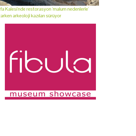
fa Kalesi'nde restorasyon 'malum nedenlerle'
arken arkeoloji kazıları sürüyor