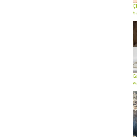
Çi
ba
Ga
ya