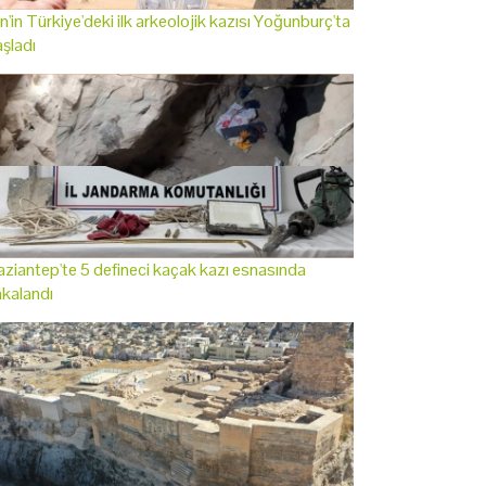
n'in Türkiye'deki ilk arkeolojik kazısı Yoğunburç'ta
şladı
ziantep'te 5 defineci kaçak kazı esnasında
kalandı