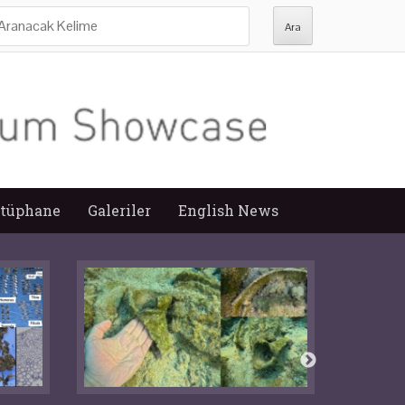
ra:
tüphane
Galeriler
English News