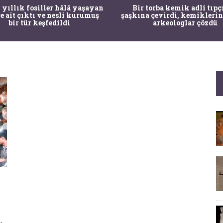
 yıllık fosiller hâlâ yaşayan
Bir torba kemik adli tıpç
re ait çıktı ve nesli kurumuş
şaşkına çevirdi, kemiklerin
bir tür keşfedildi
arkeologlar çözdü
k