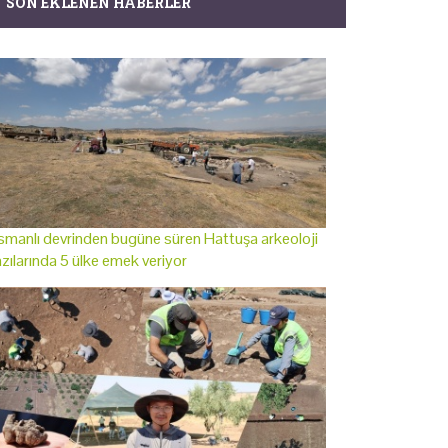
SON EKLENEN HABERLER
manlı devrinden bugüne süren Hattuşa arkeoloji
zılarında 5 ülke emek veriyor