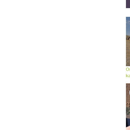
Os
ka