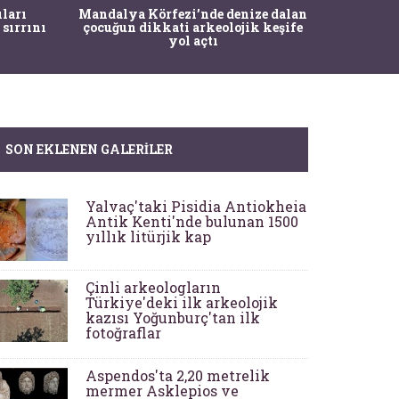
İstanbul
ıları
Mandalya Körfezi’nde denize dalan
Pasapo
 sırrını
çocuğun dikkati arkeolojik keşife
yol açtı
SON EKLENEN GALERILER
Yalvaç'taki Pisidia Antiokheia
Antik Kenti'nde bulunan 1500
yıllık litürjik kap
Çinli arkeologların
Türkiye'deki ilk arkeolojik
kazısı Yoğunburç'tan ilk
fotoğraflar
Aspendos'ta 2,20 metrelik
mermer Asklepios ve