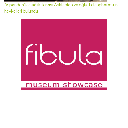
Aspendos'ta sağlık tanrısı Asklepios ve oğlu Telesphoros'un
heykelleri bulundu