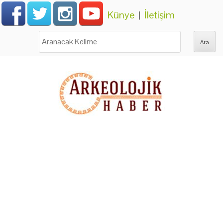
Künye
|
İletişim
Ara: