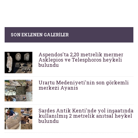
SON EKLENEN GALERILER
Aspendos'ta 2,20 metrelik mermer
Asklepios ve Telesphoros heykeli
bulundu
Urartu Medeniyeti'nin son görkemli
merkezi Ayanis
Sardes Antik Kenti'nde yol inşaatında
kullanılmış 2 metrelik anıtsal heykel
bulundu