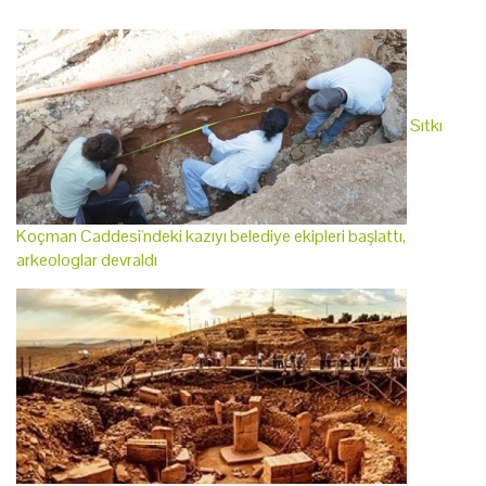
Sıtkı
Koçman Caddesi'ndeki kazıyı belediye ekipleri başlattı,
arkeologlar devraldı