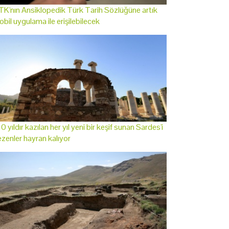
K'nın Ansiklopedik Türk Tarih Sözlüğüne artık
bil uygulama ile erişilebilecek
0 yıldır kazılan her yıl yeni bir keşif sunan Sardes'i
zenler hayran kalıyor