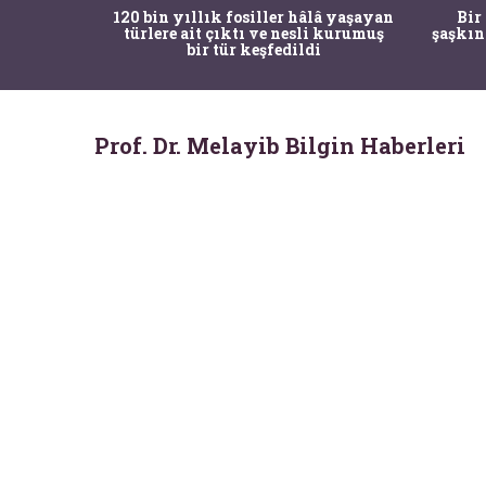
ürk Tarih
120 bin yıllık fosiller hâlâ yaşayan
Bir
gulama ile
türlere ait çıktı ve nesli kurumuş
şaşkın
bir tür keşfedildi
Prof. Dr. Melayib Bilgin Haberleri