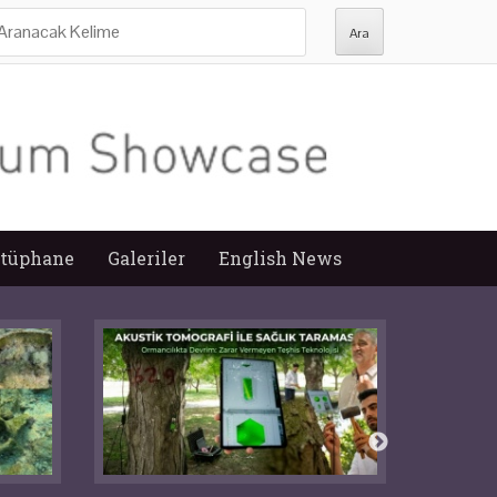
ra:
tüphane
Galeriler
English News