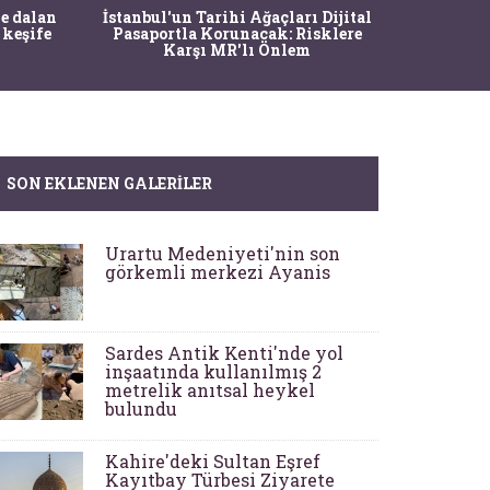
Ma
e dalan
İstanbul'un Tarihi Ağaçları Dijital
Operasy
 keşife
Pasaportla Korunacak: Risklere
M
Karşı MR'lı Önlem
SON EKLENEN GALERILER
Urartu Medeniyeti'nin son
görkemli merkezi Ayanis
Sardes Antik Kenti'nde yol
inşaatında kullanılmış 2
metrelik anıtsal heykel
bulundu
Kahire'deki Sultan Eşref
Kayıtbay Türbesi Ziyarete