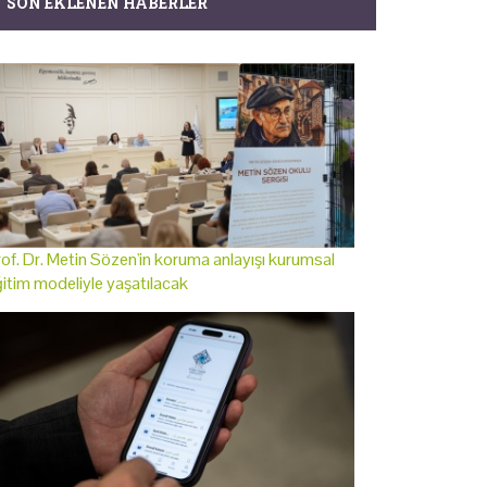
SON EKLENEN HABERLER
of. Dr. Metin Sözen'in koruma anlayışı kurumsal
itim modeliyle yaşatılacak