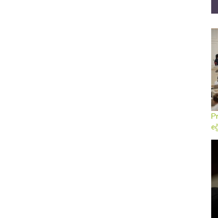
Pr
eğ