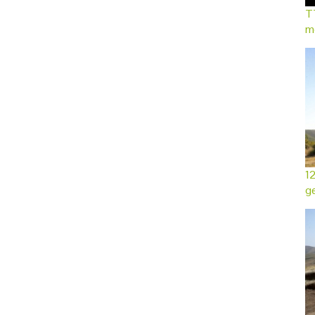
TT
mo
12
ge