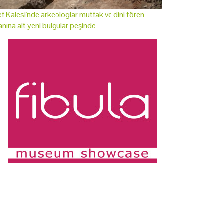
f Kalesi'nde arkeologlar mutfak ve dini tören
anına ait yeni bulgular peşinde